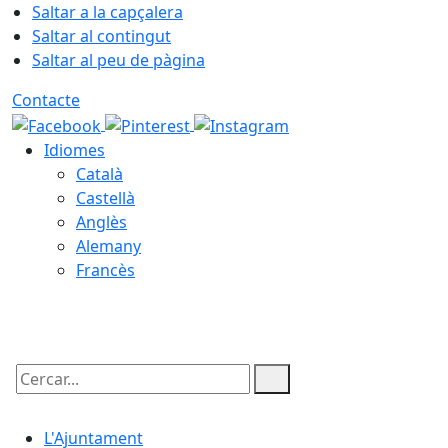
Saltar a la capçalera
Saltar al contingut
Saltar al peu de pàgina
Contacte
Idiomes
Català
Castellà
Anglès
Alemany
Francès
10.08.2026 | 04:59
Cercar:
L'Ajuntament