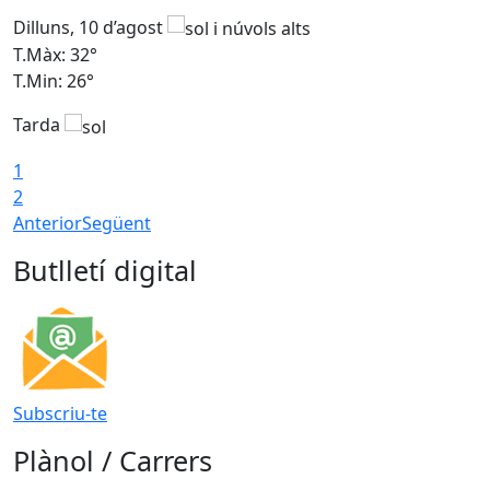
Dilluns, 10 d’agost
D
T.Màx: 32°
T
T.Min: 26°
T
Tarda
T
1
2
Anterior
Següent
Butlletí digital
Subscriu-te
Plànol / Carrers