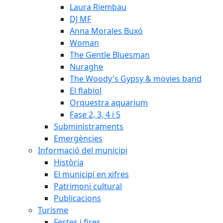
Laura Riembau
DJ MF
Anna Morales Buxó
Woman
The Gentle Bluesman
Nuraghe
The Woody's Gypsy & movies band
El flabiol
Orquestra aquarium
Fase 2, 3, 4 i 5
Subministraments
Emergències
Informació del municipi
Història
El municipi en xifres
Patrimoni cultural
Publicacions
Turisme
Festes i fires