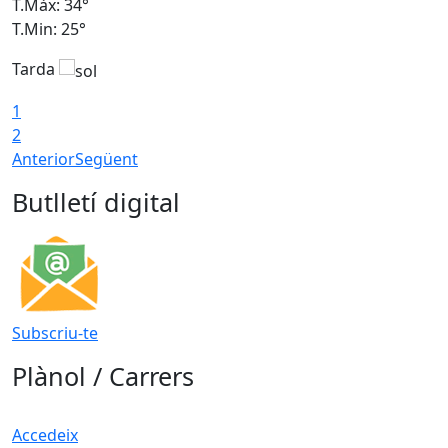
T.Màx: 34°
T
T.Min: 25°
T
Tarda
T
1
2
Anterior
Següent
Butlletí digital
Subscriu-te
Plànol / Carrers
Accedeix