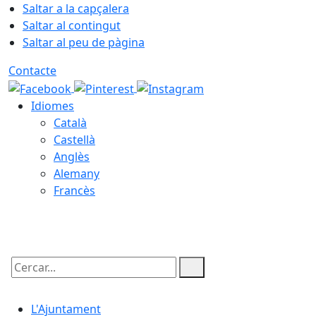
Saltar a la capçalera
Saltar al contingut
Saltar al peu de pàgina
Contacte
Idiomes
Català
Castellà
Anglès
Alemany
Francès
09.08.2026 | 12:55
Cercar:
L'Ajuntament