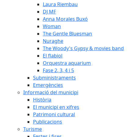
Laura Riembau
DJ MF
Anna Morales Buxó
Woman
The Gentle Bluesman
Nuraghe
The Woody's Gypsy & movies band
El flabiol
Orquestra aquarium
Fase 2, 3, 4 i 5
Subministraments
Emergències
Informació del municipi
Història
El municipi en xifres
Patrimoni cultural
Publicacions
Turisme
Festes i fires