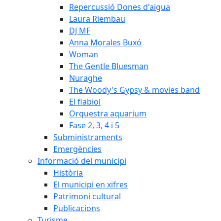
Repercussió Dones d'aigua
Laura Riembau
DJ MF
Anna Morales Buxó
Woman
The Gentle Bluesman
Nuraghe
The Woody's Gypsy & movies band
El flabiol
Orquestra aquarium
Fase 2, 3, 4 i 5
Subministraments
Emergències
Informació del municipi
Història
El municipi en xifres
Patrimoni cultural
Publicacions
Turisme