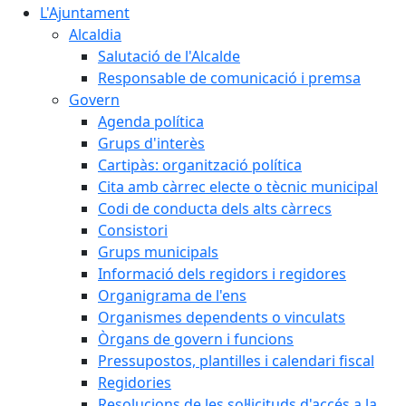
L'Ajuntament
Alcaldia
Salutació de l'Alcalde
Responsable de comunicació i premsa
Govern
Agenda política
Grups d'interès
Cartipàs: organització política
Cita amb càrrec electe o tècnic municipal
Codi de conducta dels alts càrrecs
Consistori
Grups municipals
Informació dels regidors i regidores
Organigrama de l'ens
Organismes dependents o vinculats
Òrgans de govern i funcions
Pressupostos, plantilles i calendari fiscal
Regidories
Resolucions de les sol·licituds d'accés a la