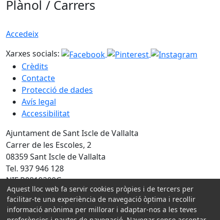
Plànol / Carrers
Accedeix
Xarxes socials:
Crèdits
Contacte
Protecció de dades
Avís legal
Accessibilitat
Ajuntament de Sant Iscle de Vallalta
Carrer de les Escoles, 2
08359 Sant Iscle de Vallalta
Tel. 937 946 128
NIF P0819200G
Aquest lloc web fa servir cookies pròpies i de tercers per
facilitar-te una experiència de navegació òptima i recollir
Amb la col·laboració de:
informació anònima per millorar i adaptar-nos a les teves
preferències i pautes de navegació. Navegar sense acceptar