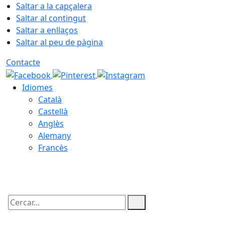
Saltar a la capçalera
Saltar al contingut
Saltar a enllaços
Saltar al peu de pàgina
Contacte
Idiomes
Català
Castellà
Anglès
Alemany
Francès
08.08.2026 | 15:09
Cercar: