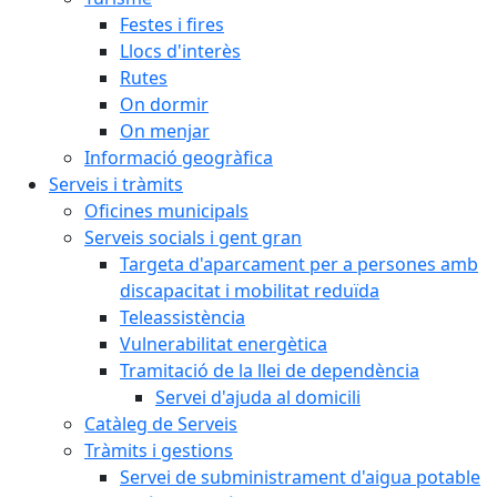
Festes i fires
Llocs d'interès
Rutes
On dormir
On menjar
Informació geogràfica
Serveis i tràmits
Oficines municipals
Serveis socials i gent gran
Targeta d'aparcament per a persones amb
discapacitat i mobilitat reduïda
Teleassistència
Vulnerabilitat energètica
Tramitació de la llei de dependència
Servei d'ajuda al domicili
Catàleg de Serveis
Tràmits i gestions
Servei de subministrament d'aigua potable