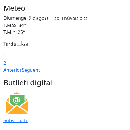
Meteo
Diumenge, 9 d’agost
D
T.Màx: 34°
T
T.Min: 25°
T
Tarda
T
1
2
Anterior
Següent
Butlletí digital
Subscriu-te