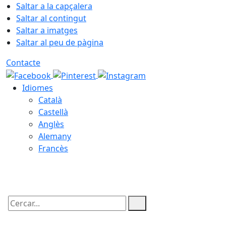
Saltar a la capçalera
Saltar al contingut
Saltar a imatges
Saltar al peu de pàgina
Contacte
Idiomes
Català
Castellà
Anglès
Alemany
Francès
06.08.2026 | 17:59
Cercar: