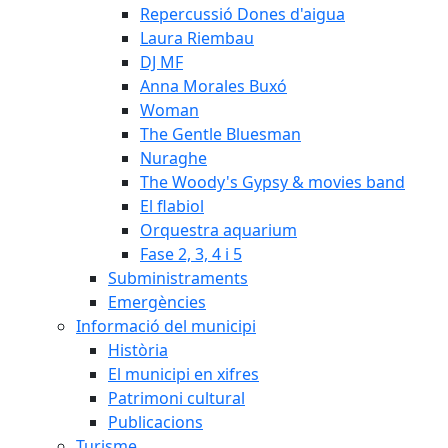
Repercussió Dones d'aigua
Laura Riembau
DJ MF
Anna Morales Buxó
Woman
The Gentle Bluesman
Nuraghe
The Woody's Gypsy & movies band
El flabiol
Orquestra aquarium
Fase 2, 3, 4 i 5
Subministraments
Emergències
Informació del municipi
Història
El municipi en xifres
Patrimoni cultural
Publicacions
Turisme