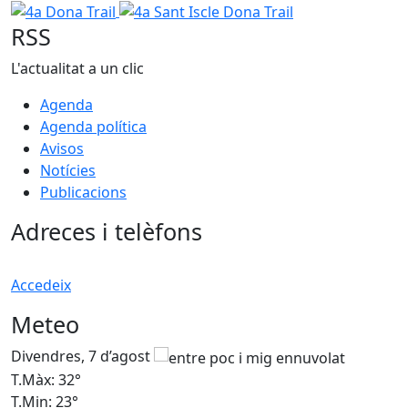
4a Dona Trail
4a Sant Iscle Dona Trail
RSS
L'actualitat a un clic
Agenda
Agenda política
Avisos
Notícies
Publicacions
Adreces i telèfons
Accedeix
Meteo
Divendres, 7 d’agost
D
T.Màx: 32°
T
T.Min: 23°
T