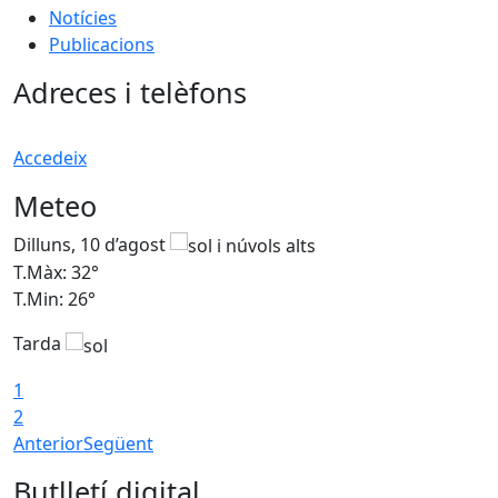
Notícies
Publicacions
Adreces i telèfons
Accedeix
Meteo
Dilluns, 10 d’agost
D
T.Màx: 32°
T
T.Min: 26°
T
Tarda
T
1
2
Anterior
Següent
Butlletí digital