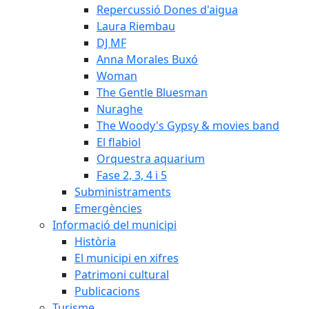
Repercussió Dones d'aigua
Laura Riembau
DJ MF
Anna Morales Buxó
Woman
The Gentle Bluesman
Nuraghe
The Woody's Gypsy & movies band
El flabiol
Orquestra aquarium
Fase 2, 3, 4 i 5
Subministraments
Emergències
Informació del municipi
Història
El municipi en xifres
Patrimoni cultural
Publicacions
Turisme