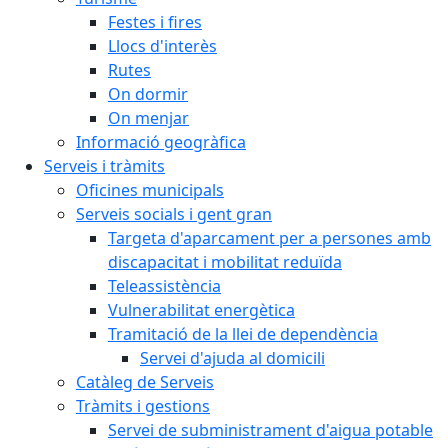
Festes i fires
Llocs d'interès
Rutes
On dormir
On menjar
Informació geogràfica
Serveis i tràmits
Oficines municipals
Serveis socials i gent gran
Targeta d'aparcament per a persones amb
discapacitat i mobilitat reduïda
Teleassistència
Vulnerabilitat energètica
Tramitació de la llei de dependència
Servei d'ajuda al domicili
Catàleg de Serveis
Tràmits i gestions
Servei de subministrament d'aigua potable