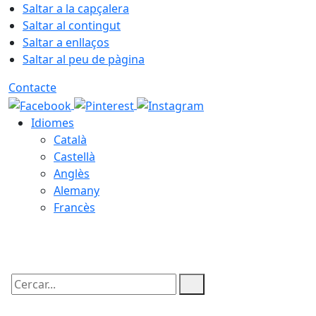
Saltar a la capçalera
Saltar al contingut
Saltar a enllaços
Saltar al peu de pàgina
Contacte
Idiomes
Català
Castellà
Anglès
Alemany
Francès
10.08.2026 | 06:42
Cercar: