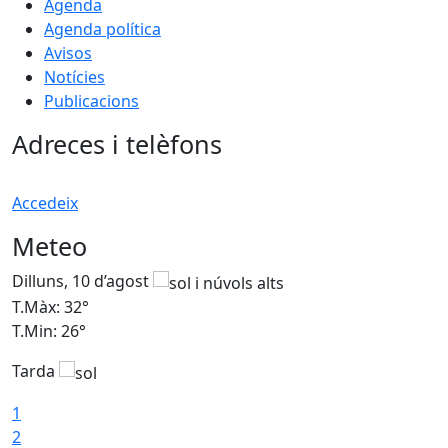
Agenda
Agenda política
Avisos
Notícies
Publicacions
Adreces i telèfons
Accedeix
Meteo
Dilluns, 10 d’agost
D
T.Màx: 32°
T
T.Min: 26°
T
Tarda
T
1
2