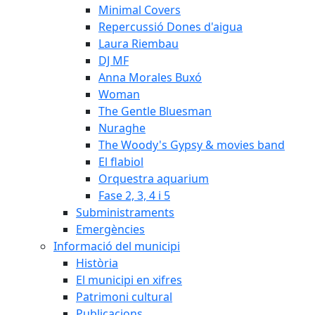
Minimal Covers
Repercussió Dones d'aigua
Laura Riembau
DJ MF
Anna Morales Buxó
Woman
The Gentle Bluesman
Nuraghe
The Woody's Gypsy & movies band
El flabiol
Orquestra aquarium
Fase 2, 3, 4 i 5
Subministraments
Emergències
Informació del municipi
Història
El municipi en xifres
Patrimoni cultural
Publicacions