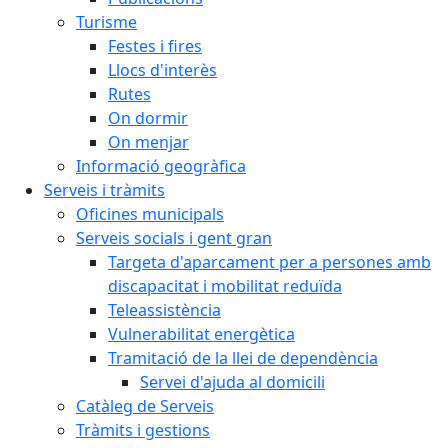
Turisme
Festes i fires
Llocs d'interès
Rutes
On dormir
On menjar
Informació geogràfica
Serveis i tràmits
Oficines municipals
Serveis socials i gent gran
Targeta d'aparcament per a persones amb
discapacitat i mobilitat reduïda
Teleassistència
Vulnerabilitat energètica
Tramitació de la llei de dependència
Servei d'ajuda al domicili
Catàleg de Serveis
Tràmits i gestions