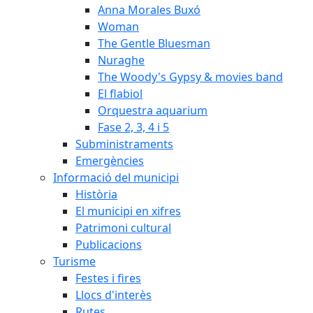
Anna Morales Buxó
Woman
The Gentle Bluesman
Nuraghe
The Woody's Gypsy & movies band
El flabiol
Orquestra aquarium
Fase 2, 3, 4 i 5
Subministraments
Emergències
Informació del municipi
Història
El municipi en xifres
Patrimoni cultural
Publicacions
Turisme
Festes i fires
Llocs d'interès
Rutes