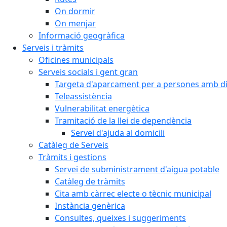
On dormir
On menjar
Informació geogràfica
Serveis i tràmits
Oficines municipals
Serveis socials i gent gran
Targeta d'aparcament per a persones amb dis
Teleassistència
Vulnerabilitat energètica
Tramitació de la llei de dependència
Servei d'ajuda al domicili
Catàleg de Serveis
Tràmits i gestions
Servei de subministrament d'aigua potable
Catàleg de tràmits
Cita amb càrrec electe o tècnic municipal
Instància genèrica
Consultes, queixes i suggeriments