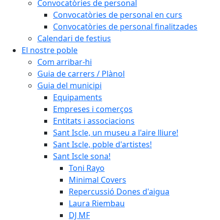
Convocatòries de personal
Convocatòries de personal en curs
Convocatòries de personal finalitzades
Calendari de festius
El nostre poble
Com arribar-hi
Guia de carrers / Plànol
Guia del municipi
Equipaments
Empreses i comerços
Entitats i associacions
Sant Iscle, un museu a l'aire lliure!
Sant Iscle, poble d'artistes!
Sant Iscle sona!
Toni Rayo
Minimal Covers
Repercussió Dones d'aigua
Laura Riembau
DJ MF