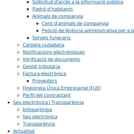
Sol·licitud d'accés a la informació pública
Padró d'habitants
Animals de companyia
Cens d'animals de companyia
Petició de llicència administrativa per a
Serveis funeraris
Carpeta ciutadana
Notificacions electròniques
Verificació de documents
Gestió tributària
Factura electrònica
Proveïdors
Finestreta Única Empresarial (FUE)
Perfil del contractant
Seu electrònica i Transparència
Infoparticipa
Seu electrònica
Transparència
Actualitat