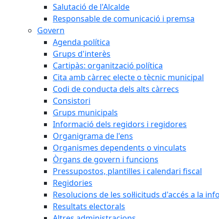
Salutació de l'Alcalde
Responsable de comunicació i premsa
Govern
Agenda política
Grups d'interès
Cartipàs: organització política
Cita amb càrrec electe o tècnic municipal
Codi de conducta dels alts càrrecs
Consistori
Grups municipals
Informació dels regidors i regidores
Organigrama de l'ens
Organismes dependents o vinculats
Òrgans de govern i funcions
Pressupostos, plantilles i calendari fiscal
Regidories
Resolucions de les sol·licituds d'accés a la in
Resultats electorals
Altres administracions