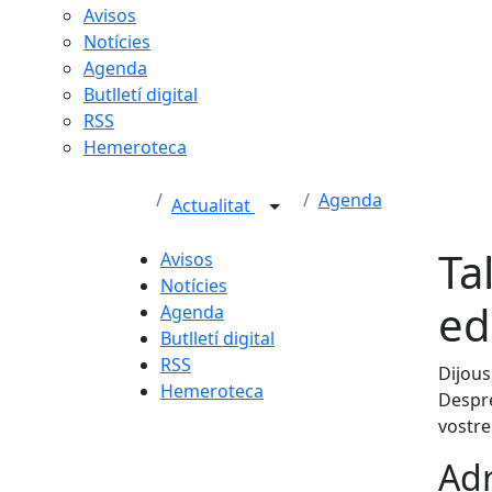
Avisos
Notícies
Agenda
Butlletí digital
RSS
Hemeroteca
Agenda
Actualitat
Ta
Avisos
Notícies
ed
Agenda
Butlletí digital
RSS
Dijous
Hemeroteca
Despré
vostre
Adr