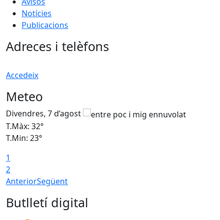
Avisos
Notícies
Publicacions
Adreces i telèfons
Accedeix
Meteo
Divendres, 7 d’agost
D
T.Màx: 32°
T
T.Min: 23°
T
1
2
Anterior
Següent
Butlletí digital