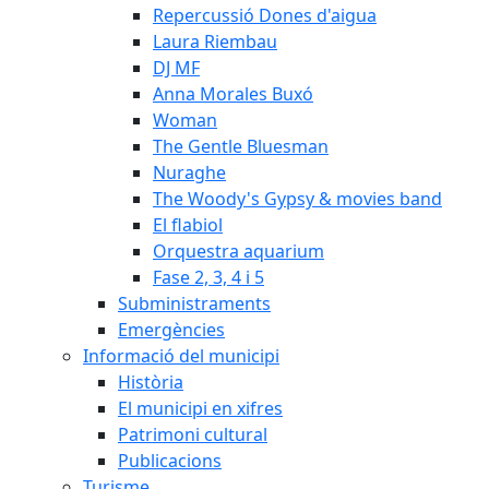
Repercussió Dones d'aigua
Laura Riembau
DJ MF
Anna Morales Buxó
Woman
The Gentle Bluesman
Nuraghe
The Woody's Gypsy & movies band
El flabiol
Orquestra aquarium
Fase 2, 3, 4 i 5
Subministraments
Emergències
Informació del municipi
Història
El municipi en xifres
Patrimoni cultural
Publicacions
Turisme