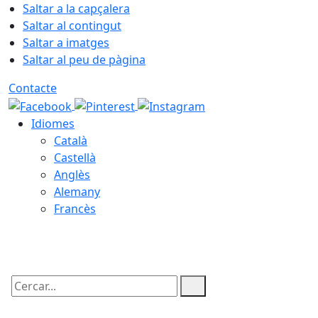
Saltar a la capçalera
Saltar al contingut
Saltar a imatges
Saltar al peu de pàgina
Contacte
Idiomes
Català
Castellà
Anglès
Alemany
Francès
07.08.2026 | 07:51
Cercar: