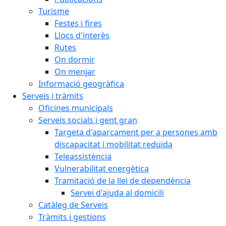
Turisme
Festes i fires
Llocs d'interès
Rutes
On dormir
On menjar
Informació geogràfica
Serveis i tràmits
Oficines municipals
Serveis socials i gent gran
Targeta d'aparcament per a persones amb
discapacitat i mobilitat reduïda
Teleassistència
Vulnerabilitat energètica
Tramitació de la llei de dependència
Servei d'ajuda al domicili
Catàleg de Serveis
Tràmits i gestions