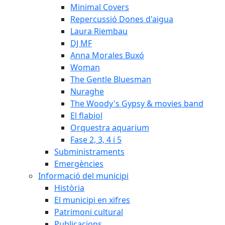
Minimal Covers
Repercussió Dones d'aigua
Laura Riembau
DJ MF
Anna Morales Buxó
Woman
The Gentle Bluesman
Nuraghe
The Woody's Gypsy & movies band
El flabiol
Orquestra aquarium
Fase 2, 3, 4 i 5
Subministraments
Emergències
Informació del municipi
Història
El municipi en xifres
Patrimoni cultural
Publicacions