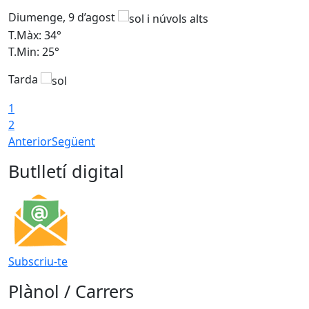
Diumenge, 9 d’agost
D
T.Màx: 34°
T
T.Min: 25°
T
Tarda
T
1
2
Anterior
Següent
Butlletí digital
Subscriu-te
Plànol / Carrers