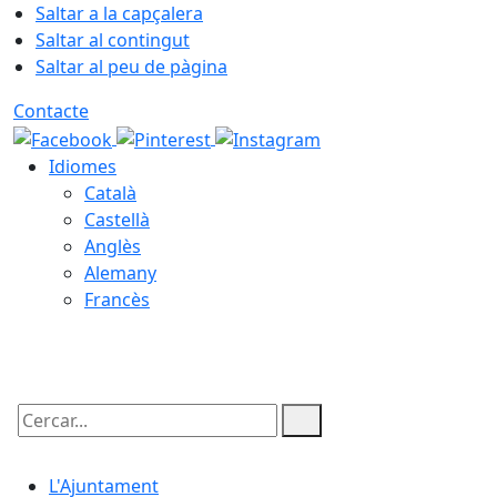
Saltar a la capçalera
Saltar al contingut
Saltar al peu de pàgina
Contacte
Idiomes
Català
Castellà
Anglès
Alemany
Francès
07.08.2026 | 14:56
Cercar:
L'Ajuntament