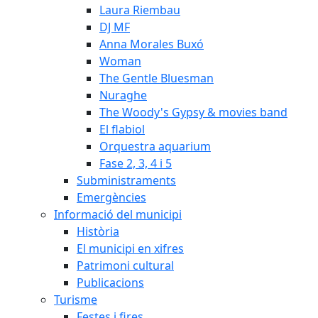
Laura Riembau
DJ MF
Anna Morales Buxó
Woman
The Gentle Bluesman
Nuraghe
The Woody's Gypsy & movies band
El flabiol
Orquestra aquarium
Fase 2, 3, 4 i 5
Subministraments
Emergències
Informació del municipi
Història
El municipi en xifres
Patrimoni cultural
Publicacions
Turisme
Festes i fires