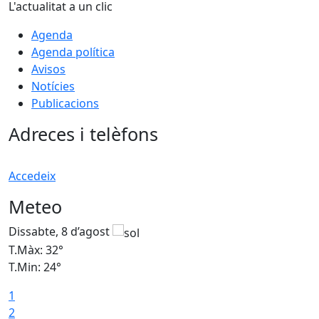
L'actualitat a un clic
Agenda
Agenda política
Avisos
Notícies
Publicacions
Adreces i telèfons
Accedeix
Meteo
Dissabte, 8 d’agost
D
T.Màx: 32°
T
T.Min: 24°
T
1
2