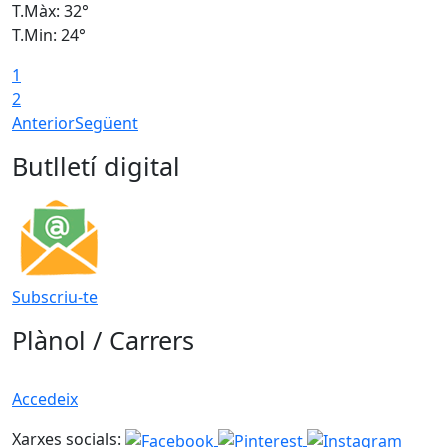
T.Màx: 32°
T
T.Min: 24°
T
1
2
Anterior
Següent
Butlletí digital
Subscriu-te
Plànol / Carrers
Accedeix
Xarxes socials: