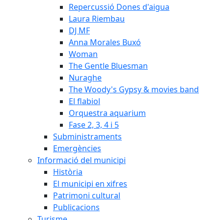
Repercussió Dones d'aigua
Laura Riembau
DJ MF
Anna Morales Buxó
Woman
The Gentle Bluesman
Nuraghe
The Woody's Gypsy & movies band
El flabiol
Orquestra aquarium
Fase 2, 3, 4 i 5
Subministraments
Emergències
Informació del municipi
Història
El municipi en xifres
Patrimoni cultural
Publicacions
Turisme