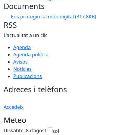
Documents
Ens protegim al món digital
(317.8KB)
RSS
L'actualitat a un clic
Agenda
Agenda política
Avisos
Notícies
Publicacions
Adreces i telèfons
Accedeix
Meteo
Dissabte, 8 d’agost
D