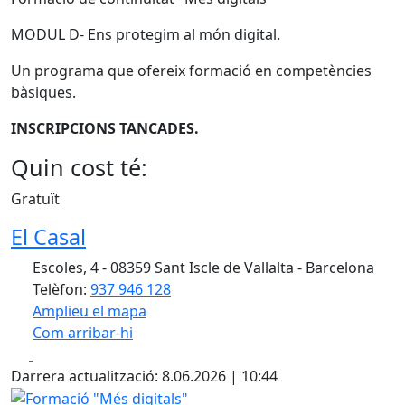
MODUL D- Ens protegim al món digital.
Un programa que ofereix formació en competències
bàsiques.
INSCRIPCIONS TANCADES.
Quin cost té:
Gratuït
El Casal
Escoles, 4 - 08359 Sant Iscle de Vallalta - Barcelona
Telèfon:
937 946 128
Amplieu el mapa
Com arribar-hi
Leaflet
| ©
OpenStreetMap
contributors
Facebook
X
+
Darrera actualització: 8.06.2026 | 10:44
−
Formació "Més digitals"