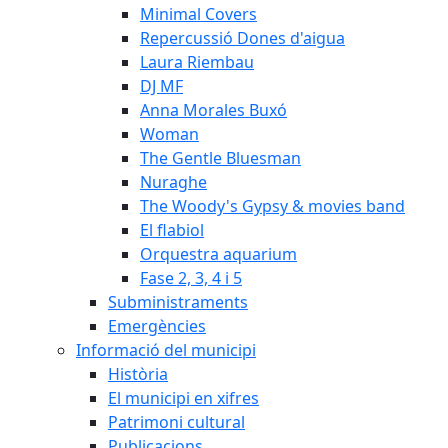
Minimal Covers
Repercussió Dones d'aigua
Laura Riembau
DJ MF
Anna Morales Buxó
Woman
The Gentle Bluesman
Nuraghe
The Woody's Gypsy & movies band
El flabiol
Orquestra aquarium
Fase 2, 3, 4 i 5
Subministraments
Emergències
Informació del municipi
Història
El municipi en xifres
Patrimoni cultural
Publicacions