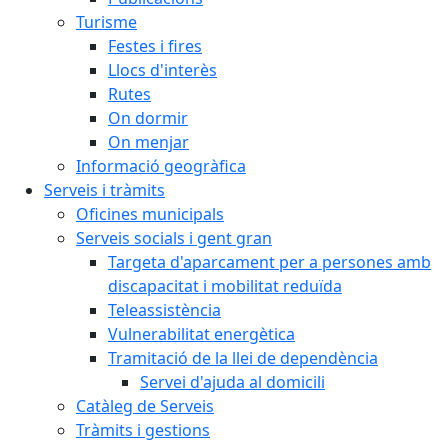
Turisme
Festes i fires
Llocs d'interès
Rutes
On dormir
On menjar
Informació geogràfica
Serveis i tràmits
Oficines municipals
Serveis socials i gent gran
Targeta d'aparcament per a persones amb
discapacitat i mobilitat reduïda
Teleassistència
Vulnerabilitat energètica
Tramitació de la llei de dependència
Servei d'ajuda al domicili
Catàleg de Serveis
Tràmits i gestions