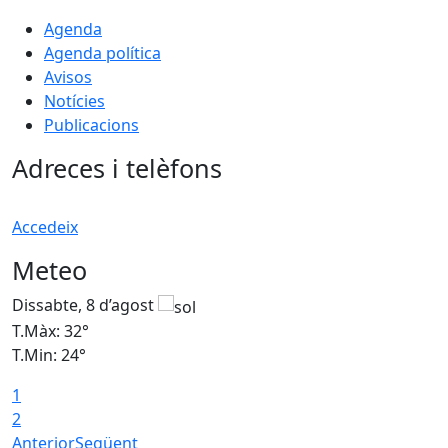
Agenda
Agenda política
Avisos
Notícies
Publicacions
Adreces i telèfons
Accedeix
Meteo
Dissabte, 8 d’agost
D
T.Màx: 32°
T
T.Min: 24°
T
1
2
Anterior
Següent