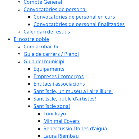
Compte General
Convocatòries de personal
Convocatòries de personal en curs
Convocatòries de personal finalitzades
Calendari de festius
El nostre poble
Com arribar-hi
Guia de carrers / Plànol
Guia del municipi
Equipaments
Empreses i comerços
Entitats i associacions
Sant Iscle, un museu a l'aire lliure!
Sant Iscle, poble d'artistes!
Sant Iscle sona!
Toni Rayo
Minimal Covers
Repercussió Dones d'aigua
Laura Riembau