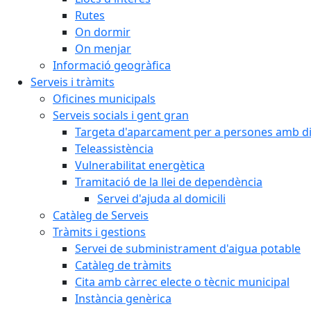
Rutes
On dormir
On menjar
Informació geogràfica
Serveis i tràmits
Oficines municipals
Serveis socials i gent gran
Targeta d'aparcament per a persones amb dis
Teleassistència
Vulnerabilitat energètica
Tramitació de la llei de dependència
Servei d'ajuda al domicili
Catàleg de Serveis
Tràmits i gestions
Servei de subministrament d'aigua potable
Catàleg de tràmits
Cita amb càrrec electe o tècnic municipal
Instància genèrica