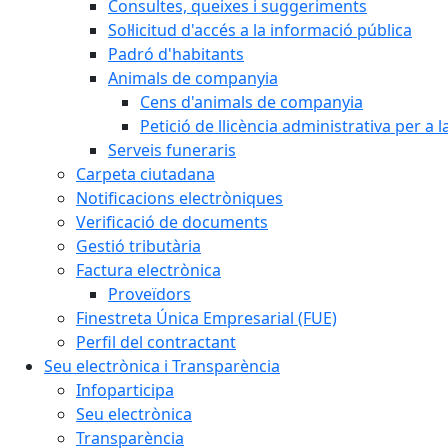
Consultes, queixes i suggeriments
Sol·licitud d'accés a la informació pública
Padró d'habitants
Animals de companyia
Cens d'animals de companyia
Petició de llicència administrativa per a
Serveis funeraris
Carpeta ciutadana
Notificacions electròniques
Verificació de documents
Gestió tributària
Factura electrònica
Proveïdors
Finestreta Única Empresarial (FUE)
Perfil del contractant
Seu electrònica i Transparència
Infoparticipa
Seu electrònica
Transparència