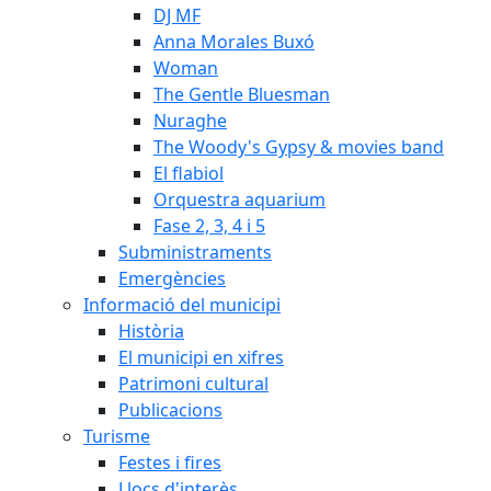
DJ MF
Anna Morales Buxó
Woman
The Gentle Bluesman
Nuraghe
The Woody's Gypsy & movies band
El flabiol
Orquestra aquarium
Fase 2, 3, 4 i 5
Subministraments
Emergències
Informació del municipi
Història
El municipi en xifres
Patrimoni cultural
Publicacions
Turisme
Festes i fires
Llocs d'interès