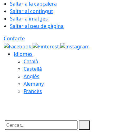
Saltar a la capçalera
Saltar al contingut
Saltar a imatges
Saltar al peu de pàgina
Contacte
Idiomes
Català
Castellà
Anglès
Alemany
Francès
08.08.2026 | 12:11
Cercar: