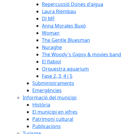
Repercussió Dones d'aigua
Laura Riembau
DJ MF
Anna Morales Buxó
Woman
The Gentle Bluesman
Nuraghe
The Woody's Gypsy & movies band
El flabiol
Orquestra aquarium
Fase 2, 3, 4 i 5
Subministraments
Emergències
Informació del municipi
Història
El municipi en xifres
Patrimoni cultural
Publicacions
Turisme