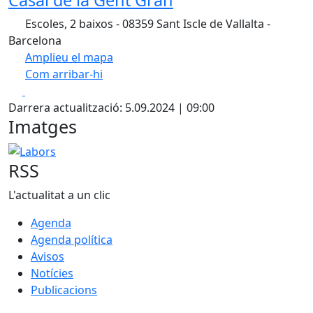
Escoles, 2 baixos - 08359 Sant Iscle de Vallalta -
Barcelona
Amplieu el mapa
Com arribar-hi
Leaflet
| ©
OpenStreetMap
contributors
Facebook
X
+
Darrera actualització: 5.09.2024 | 09:00
−
Imatges
Labors
RSS
L'actualitat a un clic
Agenda
Agenda política
Avisos
Notícies
Publicacions