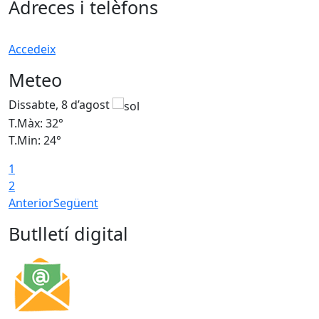
Adreces i telèfons
Accedeix
Meteo
Dissabte, 8 d’agost
D
T.Màx: 32°
T
T.Min: 24°
T
1
2
Anterior
Següent
Butlletí digital