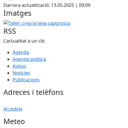
+
Darrera actualització: 13.05.2025 | 09:09
−
Imatges
Taller: crea la teva capgrossa
RSS
L'actualitat a un clic
Agenda
Agenda política
Avisos
Notícies
Publicacions
Adreces i telèfons
Accedeix
Meteo