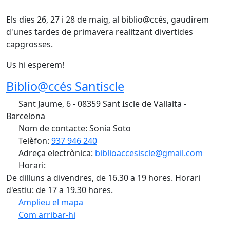
Els dies 26, 27 i 28 de maig, al biblio@ccés, gaudirem
d'unes tardes de primavera realitzant divertides
capgrosses.
Us hi esperem!
Biblio@ccés Santiscle
Sant Jaume, 6 - 08359 Sant Iscle de Vallalta -
Barcelona
Nom de contacte: Sonia Soto
Telèfon:
937 946 240
Adreça electrònica:
biblioaccesiscle@gmail.com
Horari:
De dilluns a divendres, de 16.30 a 19 hores. Horari
d'estiu: de 17 a 19.30 hores.
Amplieu el mapa
Com arribar-hi
Leaflet
| ©
OpenStreetMap
contributors
Facebook
X