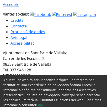
Accedeix
Xarxes socials:
Crèdits
Contacte
Protecció de dades
Avís legal
Accessibilitat
Ajuntament de Sant Iscle de Vallalta
Carrer de les Escoles, 2
08359 Sant Iscle de Vallalta
Tel. 937 946 128
NIF P0819200G
Aquest lloc web fa servir cookies pròpies i de tercers per
Amb la col·laboració de:
facilitar-te una experiència de navegació òptima i recollir
informació anònima per millorar i adaptar-nos a les teves
preferències i pautes de navegació. Navegar sense acceptar
les cookies limitarà la visibilitat i funcions del web. Per a més
informació consulteu
aquí
.