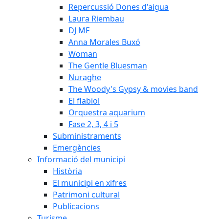
Repercussió Dones d'aigua
Laura Riembau
DJ MF
Anna Morales Buxó
Woman
The Gentle Bluesman
Nuraghe
The Woody's Gypsy & movies band
El flabiol
Orquestra aquarium
Fase 2, 3, 4 i 5
Subministraments
Emergències
Informació del municipi
Història
El municipi en xifres
Patrimoni cultural
Publicacions
Turisme