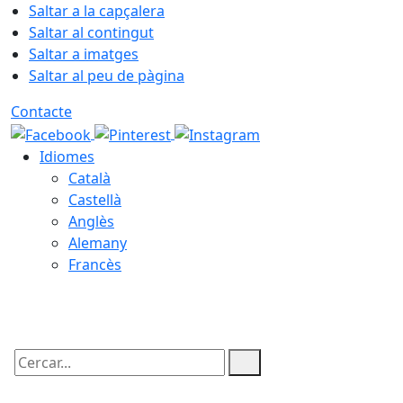
Saltar a la capçalera
Saltar al contingut
Saltar a imatges
Saltar al peu de pàgina
Contacte
Idiomes
Català
Castellà
Anglès
Alemany
Francès
08.08.2026 | 20:22
Cercar: