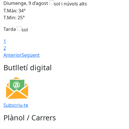
Diumenge, 9 d’agost
D
T.Màx: 34°
T
T.Min: 25°
T
Tarda
T
1
2
Anterior
Següent
Butlletí digital
Subscriu-te
Plànol / Carrers