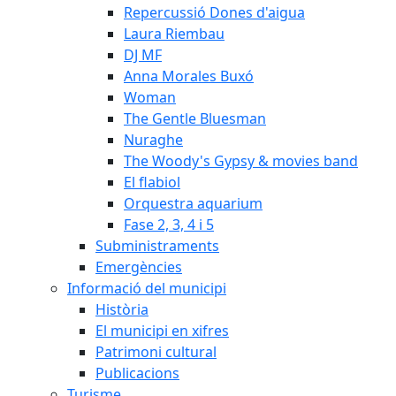
Repercussió Dones d'aigua
Laura Riembau
DJ MF
Anna Morales Buxó
Woman
The Gentle Bluesman
Nuraghe
The Woody's Gypsy & movies band
El flabiol
Orquestra aquarium
Fase 2, 3, 4 i 5
Subministraments
Emergències
Informació del municipi
Història
El municipi en xifres
Patrimoni cultural
Publicacions
Turisme