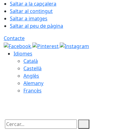
Saltar a la capçalera
Saltar al contingut
Saltar a imatges
Saltar al peu de pàgina
Contacte
Idiomes
Català
Castellà
Anglès
Alemany
Francès
09.08.2026 | 06:12
Cercar: