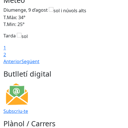
Meteo
Diumenge, 9 d’agost
D
T.Màx: 34°
T
T.Min: 25°
T
Tarda
T
1
2
Anterior
Següent
Butlletí digital
Subscriu-te
Plànol / Carrers