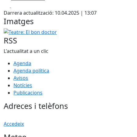
Facebook
X
+
Darrera actualització: 10.04.2025 | 13:07
−
Imatges
Teatre: El bon doctor
RSS
L'actualitat a un clic
Agenda
Agenda política
Avisos
Notícies
Publicacions
Adreces i telèfons
Accedeix