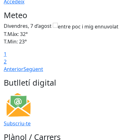
Accedeix
Meteo
Divendres, 7 d’agost
D
T.Màx: 32°
T
T.Min: 23°
T
1
2
Anterior
Següent
Butlletí digital
Subscriu-te
Plànol / Carrers