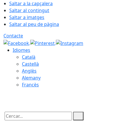
Saltar a la capçalera
Saltar al contingut
Saltar a imatges
Saltar al peu de pàgina
Contacte
Idiomes
Català
Castellà
Anglès
Alemany
Francès
07.08.2026 | 08:01
Cercar: