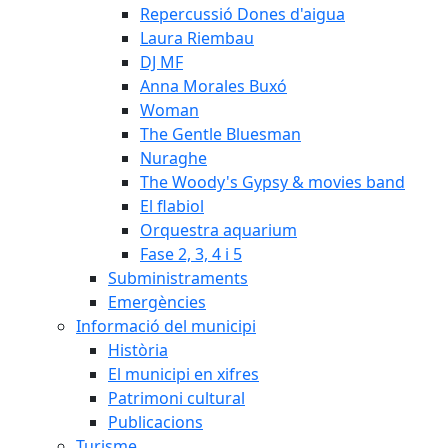
Repercussió Dones d'aigua
Laura Riembau
DJ MF
Anna Morales Buxó
Woman
The Gentle Bluesman
Nuraghe
The Woody's Gypsy & movies band
El flabiol
Orquestra aquarium
Fase 2, 3, 4 i 5
Subministraments
Emergències
Informació del municipi
Història
El municipi en xifres
Patrimoni cultural
Publicacions
Turisme