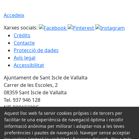
Accedeix
Xarxes socials:
Crèdits
Contacte
Protecció de dades
Avís legal
Accessibilitat
Ajuntament de Sant Iscle de Vallalta
Carrer de les Escoles, 2
08359 Sant Iscle de Vallalta
Tel. 937 946 128
NIF P0819200G
Aquest lloc web fa servir cookies pròpies i de tercers per
Amb la col·laboració de:
facilitar-te una experiència de navegació òptima i recollir
informació anònima per millorar i adaptar-nos a les teves
preferències i pautes de navegació. Navegar sense acceptar