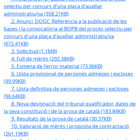
selectiu per concurs d'una plaça d'auxiliar
administratiu/va
(358.21KB)
2. Anunci_DOGC_Referència a la publicació de les
bases i la convocatòria al BOPB del procés selectiu per
concurs d'una plaça d'auxiliar administratiu/va
(672.41KB)
3. Sol·licitud
(1.1MB)
4. Full de mèrits
(292.38KB)
5. Esmena de l'error material
(73.96KB)
6. Llista provisional de persones admeses i excloses
(99.99KB)
7. Llista definitiva de persones admeses i excloses
(96.64KB)
8. Nova designació del tribunal qualificador, dates de
la seva constitució i de la prova de català
(183.84KB)
9. Resultats de la prova de català
(30.37KB)
10. Valoració de mèrits i proposta de contractació
(261.19KB)