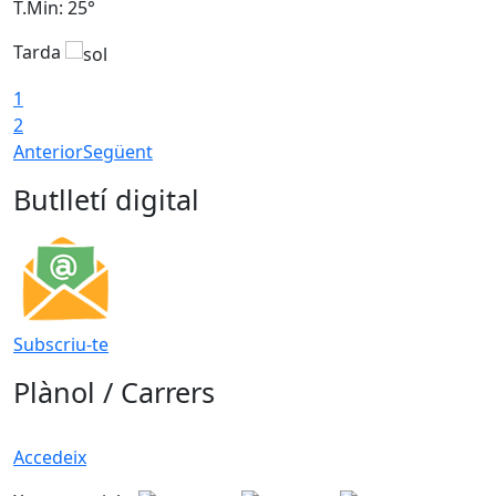
T.Min: 25°
T
Tarda
T
1
2
Anterior
Següent
Butlletí digital
Subscriu-te
Plànol / Carrers
Accedeix