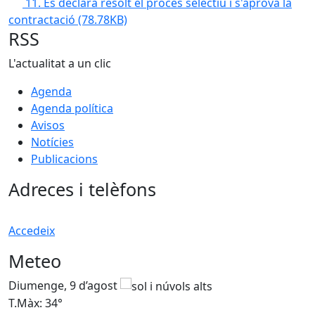
11. Es declara resolt el procés selectiu i s'aprova la
contractació
(78.78KB)
RSS
L'actualitat a un clic
Agenda
Agenda política
Avisos
Notícies
Publicacions
Adreces i telèfons
Accedeix
Meteo
Diumenge, 9 d’agost
D
T.Màx: 34°
T