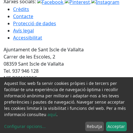
Xarxes socials:
Crèdits
Contacte
Protecció de dades
Avís legal
Accessibilitat
Ajuntament de Sant Iscle de Vallalta
Carrer de les Escoles, 2
08359 Sant Iscle de Vallalta
Tel. 937 946 128
NIF P0819200G
Aquest lloc web fa servir cookies pròpies i de tercers per
facilitar-te una experiència de navegació òptima i recollir
Amb la col·laboració de:
informació anònima per millorar i adaptar-nos a les teves
preferències i pautes de navegació. Navegar sense acceptar
les cookies limitarà la visibilitat i funcions del web. Per a més
informació consulteu
aquí
.
Configurar opcions
...
Rebutja
Acceptar