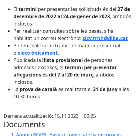
El
termini
per presentar les sol·licituds és del
27 de
desembre de 2022 al 24 de gener de 2023
, ambdós
inclosos.
Per realitzar consultes sobre les bases, s'ha
habilitat un correu electrònic:
sicv.rrhh@diba.cat
Podeu realitzar el tràmit de manera presencial
o
electrònicament
.
Publicada la
llista provisional
de persones
admeses i excloses, el
termini per presentar
al·legacions és del 7 al 20 de març
, ambdós
inclosos.
La
prova de català
es realitzarà el
21 de juny
a les
10.30 hores.
Facebook
X
Darrera actualització: 15.11.2023 | 09:25
Documents
1. Anunci BOPB_ Bases i convocatòria del procés