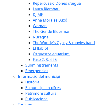
Repercussió Dones d'aigua
Laura Riembau
DJ MF
Anna Morales Buxó
Woman
The Gentle Bluesman
Nuraghe
The Woody's Gypsy & movies band
El flabiol
Orquestra aquarium
Fase 2, 3, 4 i 5
Subministraments
Emergències
Informació del municipi
Història
El municipi en xifres
Patrimoni cultural
Publicacions
Turisme