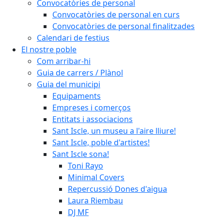
Convocatòries de personal
Convocatòries de personal en curs
Convocatòries de personal finalitzades
Calendari de festius
El nostre poble
Com arribar-hi
Guia de carrers / Plànol
Guia del municipi
Equipaments
Empreses i comerços
Entitats i associacions
Sant Iscle, un museu a l'aire lliure!
Sant Iscle, poble d'artistes!
Sant Iscle sona!
Toni Rayo
Minimal Covers
Repercussió Dones d'aigua
Laura Riembau
DJ MF