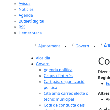
Avisos
Notícies
Agenda
Butlletí digital
RSS
Hemeroteca
Age
Ajuntament
Govern
Co
Alcaldia
Govern
Agenda política
Divend
Grups d'interès
Regid
Cartipàs: organització
Ed
política
Cita amb càrrec electe o
Altres
tècnic municipal
Al
Codi de conducta dels