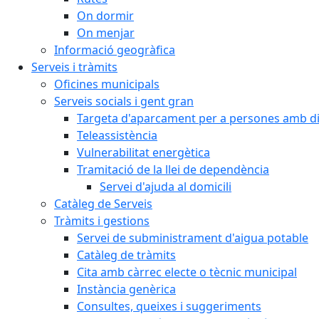
On dormir
On menjar
Informació geogràfica
Serveis i tràmits
Oficines municipals
Serveis socials i gent gran
Targeta d'aparcament per a persones amb dis
Teleassistència
Vulnerabilitat energètica
Tramitació de la llei de dependència
Servei d'ajuda al domicili
Catàleg de Serveis
Tràmits i gestions
Servei de subministrament d'aigua potable
Catàleg de tràmits
Cita amb càrrec electe o tècnic municipal
Instància genèrica
Consultes, queixes i suggeriments