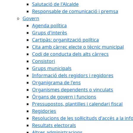
Salutació de l'Alcalde
Responsable de comunicació i premsa
Govern
Agenda política
Grups d'interès
Cartipàs: organització política
Cita amb càrrec electe o tècnic municipal
Codi de conducta dels alts càrrecs
Consistori
Grups municipals
Informació dels regidors i regidores
Organigrama de l'ens
Organismes dependents o vinculats
Òrgans de govern i funcions
Pressupostos, plantilles i calendari fiscal
Regidories
Resolucions de les sol·licituds d'accés a la in
Resultats electorals
Altres administracions