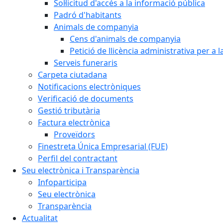
Sol·licitud d'accés a la informació pública
Padró d'habitants
Animals de companyia
Cens d'animals de companyia
Petició de llicència administrativa per a
Serveis funeraris
Carpeta ciutadana
Notificacions electròniques
Verificació de documents
Gestió tributària
Factura electrònica
Proveïdors
Finestreta Única Empresarial (FUE)
Perfil del contractant
Seu electrònica i Transparència
Infoparticipa
Seu electrònica
Transparència
Actualitat