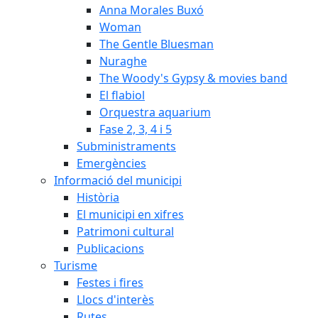
Anna Morales Buxó
Woman
The Gentle Bluesman
Nuraghe
The Woody's Gypsy & movies band
El flabiol
Orquestra aquarium
Fase 2, 3, 4 i 5
Subministraments
Emergències
Informació del municipi
Història
El municipi en xifres
Patrimoni cultural
Publicacions
Turisme
Festes i fires
Llocs d'interès
Rutes