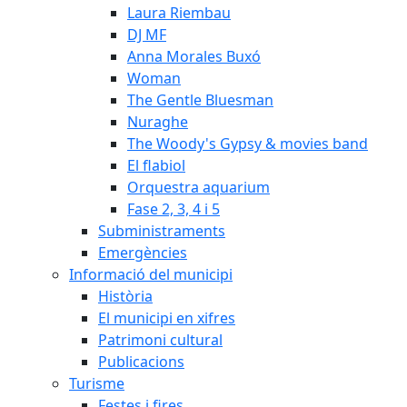
Laura Riembau
DJ MF
Anna Morales Buxó
Woman
The Gentle Bluesman
Nuraghe
The Woody's Gypsy & movies band
El flabiol
Orquestra aquarium
Fase 2, 3, 4 i 5
Subministraments
Emergències
Informació del municipi
Història
El municipi en xifres
Patrimoni cultural
Publicacions
Turisme
Festes i fires