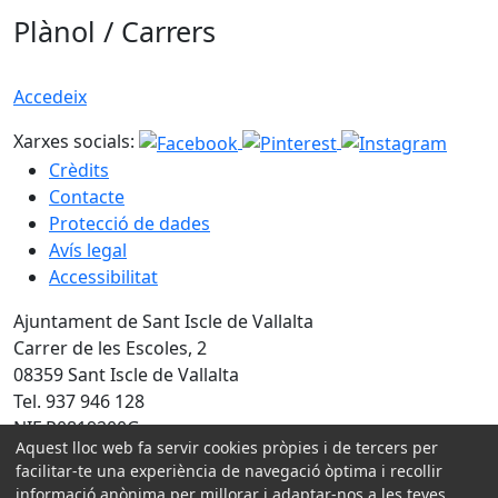
Plànol / Carrers
Accedeix
Xarxes socials:
Crèdits
Contacte
Protecció de dades
Avís legal
Accessibilitat
Ajuntament de Sant Iscle de Vallalta
Carrer de les Escoles, 2
08359 Sant Iscle de Vallalta
Tel. 937 946 128
NIF P0819200G
Aquest lloc web fa servir cookies pròpies i de tercers per
facilitar-te una experiència de navegació òptima i recollir
Amb la col·laboració de:
informació anònima per millorar i adaptar-nos a les teves