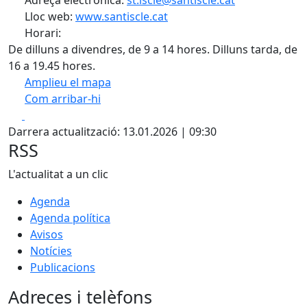
Lloc web:
www.santiscle.cat
Horari:
De dilluns a divendres, de 9 a 14 hores. Dilluns tarda, de
16 a 19.45 hores.
Amplieu el mapa
Com arribar-hi
Leaflet
| ©
OpenStreetMap
contributors
Facebook
X
+
Darrera actualització: 13.01.2026 | 09:30
−
RSS
L'actualitat a un clic
Agenda
Agenda política
Avisos
Notícies
Publicacions
Adreces i telèfons