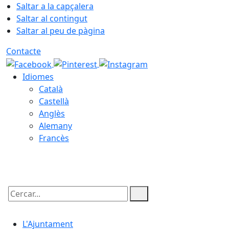
Saltar a la capçalera
Saltar al contingut
Saltar al peu de pàgina
Contacte
Idiomes
Català
Castellà
Anglès
Alemany
Francès
08.08.2026 | 06:29
Cercar:
L'Ajuntament