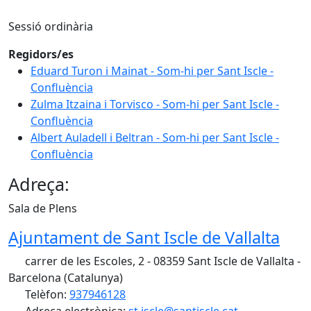
Sessió ordinària
Regidors/es
Eduard Turon i Mainat - Som-hi per Sant Iscle -
Confluència
Zulma Itzaina i Torvisco - Som-hi per Sant Iscle -
Confluència
Albert Auladell i Beltran - Som-hi per Sant Iscle -
Confluència
Adreça:
Sala de Plens
Ajuntament de Sant Iscle de Vallalta
carrer de les Escoles, 2 - 08359 Sant Iscle de Vallalta -
Barcelona (Catalunya)
Telèfon:
937946128
Adreça electrònica:
st.iscle@santiscle.cat