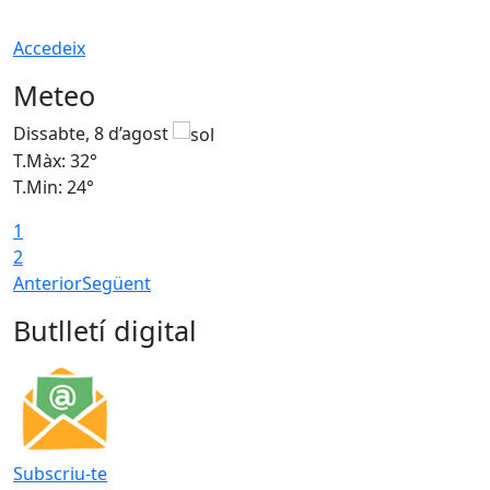
Accedeix
Meteo
Dissabte, 8 d’agost
D
T.Màx: 32°
T
T.Min: 24°
T
1
2
Anterior
Següent
Butlletí digital
Subscriu-te