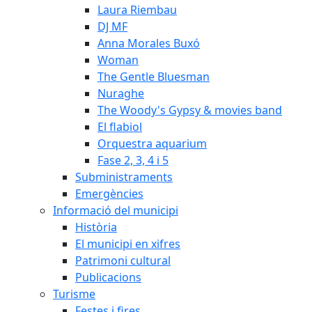
Laura Riembau
DJ MF
Anna Morales Buxó
Woman
The Gentle Bluesman
Nuraghe
The Woody's Gypsy & movies band
El flabiol
Orquestra aquarium
Fase 2, 3, 4 i 5
Subministraments
Emergències
Informació del municipi
Història
El municipi en xifres
Patrimoni cultural
Publicacions
Turisme
Festes i fires