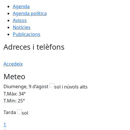
Agenda
Agenda política
Avisos
Notícies
Publicacions
Adreces i telèfons
Accedeix
Meteo
Diumenge, 9 d’agost
D
T.Màx: 34°
T
T.Min: 25°
T
Tarda
T
1