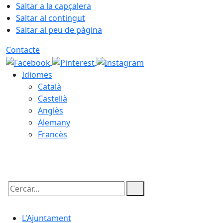
Saltar a la capçalera
Saltar al contingut
Saltar al peu de pàgina
Contacte
Idiomes
Català
Castellà
Anglès
Alemany
Francès
08.08.2026 | 23:03
Cercar:
L'Ajuntament