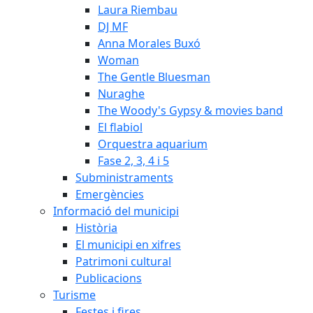
Laura Riembau
DJ MF
Anna Morales Buxó
Woman
The Gentle Bluesman
Nuraghe
The Woody's Gypsy & movies band
El flabiol
Orquestra aquarium
Fase 2, 3, 4 i 5
Subministraments
Emergències
Informació del municipi
Història
El municipi en xifres
Patrimoni cultural
Publicacions
Turisme
Festes i fires