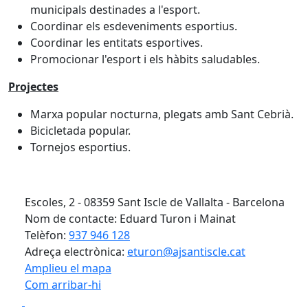
municipals destinades a l'esport.
Coordinar els esdeveniments esportius.
Coordinar les entitats esportives.
Promocionar l'esport i els hàbits saludables.
Projectes
Marxa popular nocturna, plegats amb Sant Cebrià.
Bicicletada popular.
Tornejos esportius.
Escoles, 2 - 08359 Sant Iscle de Vallalta - Barcelona
Nom de contacte: Eduard Turon i Mainat
Telèfon:
937 946 128
Adreça electrònica:
eturon@ajsantiscle.cat
Amplieu el mapa
Com arribar-hi
Leaflet
| ©
OpenStreetMap
contributors
Facebook
X