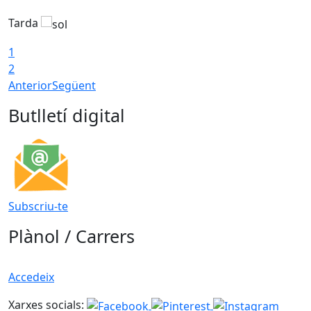
Tarda
T
1
2
Anterior
Següent
Butlletí digital
Subscriu-te
Plànol / Carrers
Accedeix
Xarxes socials: