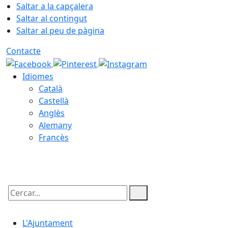
Saltar a la capçalera
Saltar al contingut
Saltar al peu de pàgina
Contacte
Idiomes
Català
Castellà
Anglès
Alemany
Francès
10.08.2026 | 05:22
Cercar:
L'Ajuntament