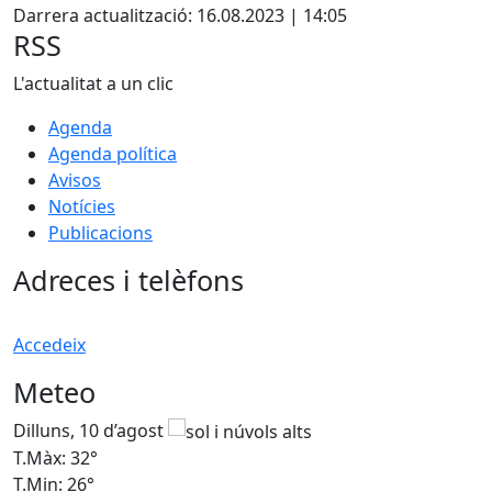
+
Darrera actualització: 16.08.2023 | 14:05
−
RSS
L'actualitat a un clic
Agenda
Agenda política
Avisos
Notícies
Publicacions
Adreces i telèfons
Accedeix
Meteo
Dilluns, 10 d’agost
D
T.Màx: 32°
T
T.Min: 26°
T