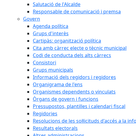
Salutació de l'Alcalde
Responsable de comunicació i premsa
Govern
Agenda política
Grups d'interès
Cartipàs: organització política
Cita amb càrrec electe o tècnic municipal
Codi de conducta dels alts càrrecs
Consistori
Grups municipals
Informació dels regidors i regidores
Organigrama de l'ens
Organismes dependents o vinculats
Òrgans de govern i funcions
Pressupostos, plantilles i calendari fiscal
Regidories
Resolucions de les sol·licituds d'accés a la in
Resultats electorals
Altres administracions