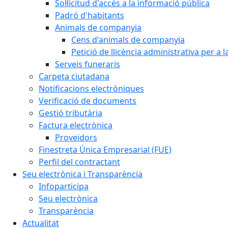
Sol·licitud d'accés a la informació pública
Padró d'habitants
Animals de companyia
Cens d'animals de companyia
Petició de llicència administrativa per a
Serveis funeraris
Carpeta ciutadana
Notificacions electròniques
Verificació de documents
Gestió tributària
Factura electrònica
Proveïdors
Finestreta Única Empresarial (FUE)
Perfil del contractant
Seu electrònica i Transparència
Infoparticipa
Seu electrònica
Transparència
Actualitat