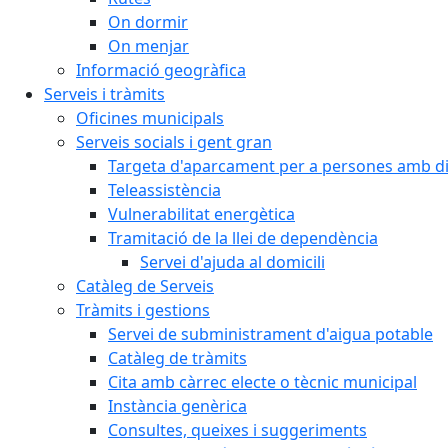
On dormir
On menjar
Informació geogràfica
Serveis i tràmits
Oficines municipals
Serveis socials i gent gran
Targeta d'aparcament per a persones amb dis
Teleassistència
Vulnerabilitat energètica
Tramitació de la llei de dependència
Servei d'ajuda al domicili
Catàleg de Serveis
Tràmits i gestions
Servei de subministrament d'aigua potable
Catàleg de tràmits
Cita amb càrrec electe o tècnic municipal
Instància genèrica
Consultes, queixes i suggeriments