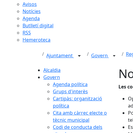
Avisos
Notícies
Agenda
Butlletí digital
RSS
Hemeroteca
Re
Ajuntament
Govern
No
Alcaldia
Govern
Agenda política
Les c
Grups d'interès
Cartipàs: organització
Op
política
ad
Cita amb càrrec electe o
Po
tècnic municipal
te
Codi de conducta dels
Es