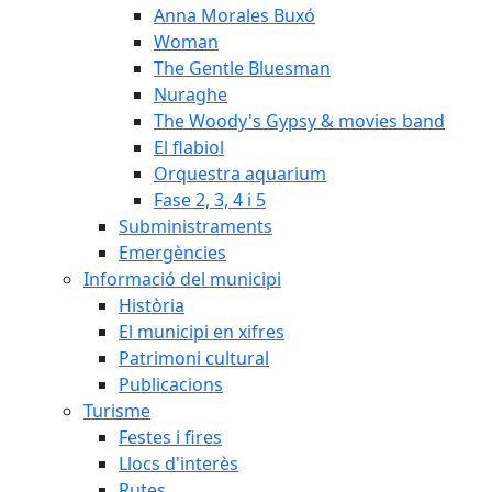
Anna Morales Buxó
Woman
The Gentle Bluesman
Nuraghe
The Woody's Gypsy & movies band
El flabiol
Orquestra aquarium
Fase 2, 3, 4 i 5
Subministraments
Emergències
Informació del municipi
Història
El municipi en xifres
Patrimoni cultural
Publicacions
Turisme
Festes i fires
Llocs d'interès
Rutes