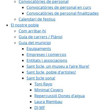
Convocatòries de personal
Convocatòries de personal en curs
Convocatòries de personal finalitzades
Calendari de festius
El nostre poble
Com arribar-hi
Guia de carrers / Plànol
Guia del municipi
Equipaments
Empreses i comerços
Entitats i associacions
Sant Iscle, un museu a l'aire lliure!
Sant Iscle, poble d'artistes!
Sant Iscle sona!
Toni Rayo
Minimal Covers
Repercussió Dones d'aigua
Laura Riembau
DJ MF