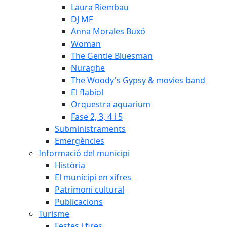
Laura Riembau
DJ MF
Anna Morales Buxó
Woman
The Gentle Bluesman
Nuraghe
The Woody's Gypsy & movies band
El flabiol
Orquestra aquarium
Fase 2, 3, 4 i 5
Subministraments
Emergències
Informació del municipi
Història
El municipi en xifres
Patrimoni cultural
Publicacions
Turisme
Festes i fires