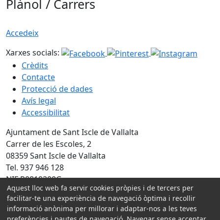
Plànol / Carrers
Accedeix
Xarxes socials:
Crèdits
Contacte
Protecció de dades
Avís legal
Accessibilitat
Ajuntament de Sant Iscle de Vallalta
Carrer de les Escoles, 2
08359 Sant Iscle de Vallalta
Tel. 937 946 128
NIF P0819200G
Aquest lloc web fa servir cookies pròpies i de tercers per
facilitar-te una experiència de navegació òptima i recollir
Amb la col·laboració de:
informació anònima per millorar i adaptar-nos a les teves
preferències i pautes de navegació. Navegar sense acceptar