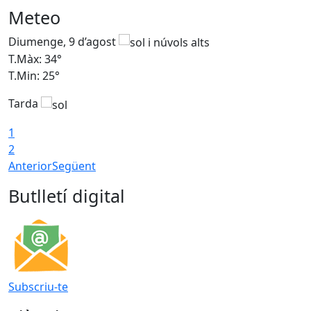
Meteo
Diumenge, 9 d’agost
D
T.Màx: 34°
T
T.Min: 25°
T
Tarda
T
1
2
Anterior
Següent
Butlletí digital
Subscriu-te