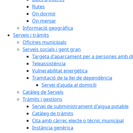
Rutes
On dormir
On menjar
Informació geogràfica
Serveis i tràmits
Oficines municipals
Serveis socials i gent gran
Targeta d'aparcament per a persones amb dis
Teleassistència
Vulnerabilitat energètica
Tramitació de la llei de dependència
Servei d'ajuda al domicili
Catàleg de Serveis
Tràmits i gestions
Servei de subministrament d'aigua potable
Catàleg de tràmits
Cita amb càrrec electe o tècnic municipal
Instància genèrica