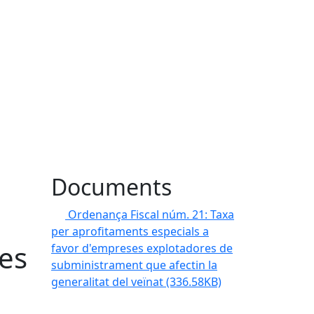
Documents
Ordenança Fiscal núm. 21: Taxa
per aprofitaments especials a
ses
favor d'empreses explotadores de
subministrament que afectin la
generalitat del veïnat
(336.58KB)