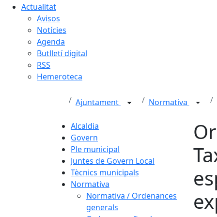
Actualitat
Avisos
Notícies
Agenda
Butlletí digital
RSS
Hemeroteca
Ajuntament
Normativa
Or
Alcaldia
Govern
Ta
Ple municipal
Juntes de Govern Local
es
Tècnics municipals
Normativa
ex
Normativa / Ordenances
generals