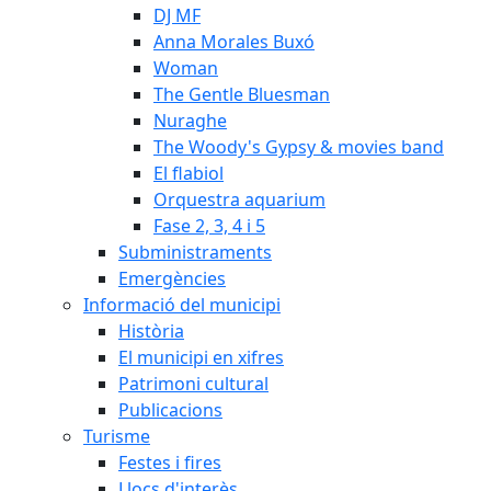
DJ MF
Anna Morales Buxó
Woman
The Gentle Bluesman
Nuraghe
The Woody's Gypsy & movies band
El flabiol
Orquestra aquarium
Fase 2, 3, 4 i 5
Subministraments
Emergències
Informació del municipi
Història
El municipi en xifres
Patrimoni cultural
Publicacions
Turisme
Festes i fires
Llocs d'interès