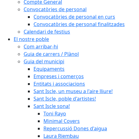
Compte General
Convocatòries de personal
Convocatòries de personal en curs
Convocatòries de personal finalitzades
Calendari de festius
El nostre poble
Com arribar-hi
Guia de carrers / Plànol
Guia del municipi
Equipaments
Empreses i comerços
Entitats i associacions
Sant Iscle, un museu a l'aire lliure!
Sant Iscle, poble d'artistes!
Sant Iscle sona!
Toni Rayo
Minimal Covers
Repercussió Dones d'aigua
Laura Riembau