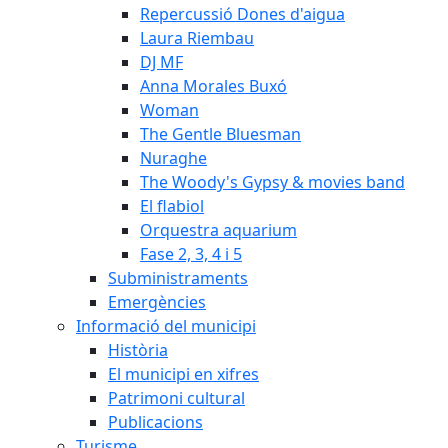
Repercussió Dones d'aigua
Laura Riembau
DJ MF
Anna Morales Buxó
Woman
The Gentle Bluesman
Nuraghe
The Woody's Gypsy & movies band
El flabiol
Orquestra aquarium
Fase 2, 3, 4 i 5
Subministraments
Emergències
Informació del municipi
Història
El municipi en xifres
Patrimoni cultural
Publicacions
Turisme