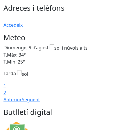
Adreces i telèfons
Accedeix
Meteo
Diumenge, 9 d’agost
D
T.Màx: 34°
T
T.Min: 25°
T
Tarda
T
1
2
Anterior
Següent
Butlletí digital