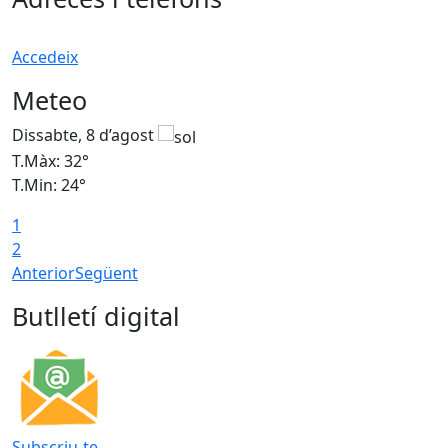
Accedeix
Meteo
Dissabte, 8 d’agost
D
T.Màx: 32°
T
T.Min: 24°
T
1
2
Anterior
Següent
Butlletí digital
Subscriu-te