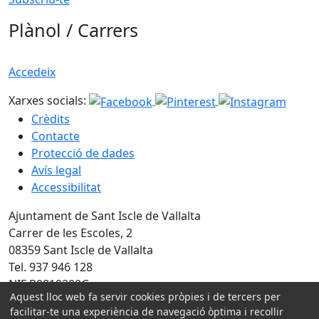
Plànol / Carrers
Accedeix
Xarxes socials:
Crèdits
Contacte
Protecció de dades
Avís legal
Accessibilitat
Ajuntament de Sant Iscle de Vallalta
Carrer de les Escoles, 2
08359 Sant Iscle de Vallalta
Tel. 937 946 128
NIF P0819200G
Aquest lloc web fa servir cookies pròpies i de tercers per
facilitar-te una experiència de navegació òptima i recollir
Amb la col·laboració de: