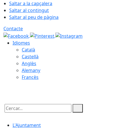
Saltar a la capçalera
Saltar al contingut
Saltar al peu de pàgina
Contacte
Idiomes
Català
Castellà
Anglès
Alemany
Francès
08.08.2026 | 01:20
Cercar:
L'Ajuntament