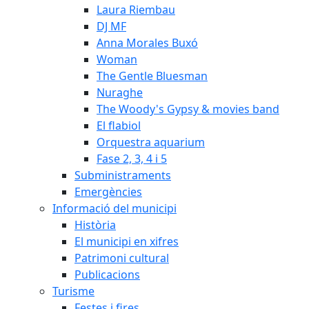
Laura Riembau
DJ MF
Anna Morales Buxó
Woman
The Gentle Bluesman
Nuraghe
The Woody's Gypsy & movies band
El flabiol
Orquestra aquarium
Fase 2, 3, 4 i 5
Subministraments
Emergències
Informació del municipi
Història
El municipi en xifres
Patrimoni cultural
Publicacions
Turisme
Festes i fires