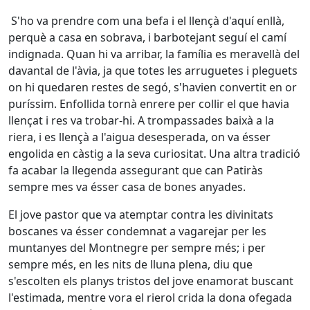
S'ho va prendre com una befa i el llençà d'aquí enllà,
perquè a casa en sobrava, i barbotejant seguí el camí
indignada. Quan hi va arribar, la família es meravellà del
davantal de l'àvia, ja que totes les arruguetes i pleguets
on hi quedaren restes de segó, s'havien convertit en or
puríssim. Enfollida tornà enrere per collir el que havia
llençat i res va trobar-hi. A trompassades baixà a la
riera, i es llençà a l'aigua desesperada, on va ésser
engolida en càstig a la seva curiositat. Una altra tradició
fa acabar la llegenda assegurant que can Patiràs
sempre mes va ésser casa de bones anyades.
El jove pastor que va atemptar contra les divinitats
boscanes va ésser condemnat a vagarejar per les
muntanyes del Montnegre per sempre més; i per
sempre més, en les nits de lluna plena, diu que
s'escolten els planys tristos del jove enamorat buscant
l'estimada, mentre vora el rierol crida la dona ofegada