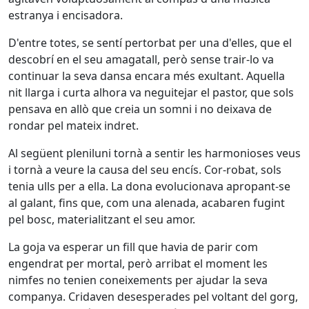
estranya i encisadora.
D'entre totes, se sentí pertorbat per una d'elles, que el
descobrí en el seu amagatall, però sense trair-lo va
continuar la seva dansa encara més exultant. Aquella
nit llarga i curta alhora va neguitejar el pastor, que sols
pensava en allò que creia un somni i no deixava de
rondar pel mateix indret.
Al següent pleniluni tornà a sentir les harmonioses veus
i tornà a veure la causa del seu encís. Cor-robat, sols
tenia ulls per a ella. La dona evolucionava apropant-se
al galant, fins que, com una alenada, acabaren fugint
pel bosc, materialitzant el seu amor.
La goja va esperar un fill que havia de parir com
engendrat per mortal, però arribat el moment les
nimfes no tenien coneixements per ajudar la seva
companya. Cridaven desesperades pel voltant del gorg,