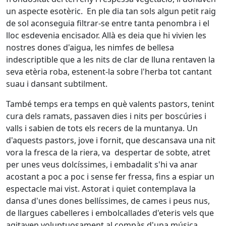
un aspecte esotèric. En ple dia tan sols algun petit raig
de sol aconseguia filtrar-se entre tanta penombra i el
lloc esdevenia encisador. Allà es deia que hi vivien les
nostres dones d'aigua, les nimfes de bellesa
indescriptible que a les nits de clar de lluna rentaven la
seva etèria roba, estenent-la sobre l'herba tot cantant
suau i dansant subtilment.
També temps era temps en què valents pastors, tenint
cura dels ramats, passaven dies i nits per boscúries i
valls i sabien de tots els recers de la muntanya. Un
d'aquests pastors, jove i fornit, que descansava una nit
vora la fresca de la riera, va despertar de sobte, atret
per unes veus dolcíssimes, i embadalit s'hi va anar
acostant a poc a poc i sense fer fressa, fins a espiar un
espectacle mai vist. Astorat i quiet contemplava la
dansa d'unes dones bellíssimes, de cames i peus nus,
de llargues cabelleres i embolcallades d'eteris vels que
agitaven voluptuosament al compàs d'una música