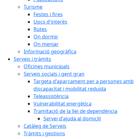
Turisme
Festes i fires
Llocs d'interès
Rutes
On dormir
On menjar
Informació geogràfica
Serveis i tràmits
Oficines municipals
Serveis socials i gent gran
Targeta d'aparcament per a persones amb
discapacitat i mobilitat reduïda
Teleassistència
Vulnerabilitat energètica
Tramitació de la llei de dependència
Servei d'ajuda al domicili
Catàleg de Serveis
Tràmits i gestions