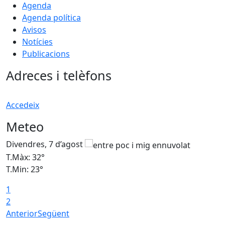
Agenda
Agenda política
Avisos
Notícies
Publicacions
Adreces i telèfons
Accedeix
Meteo
Divendres, 7 d’agost
D
T.Màx: 32°
T
T.Min: 23°
T
1
2
Anterior
Següent