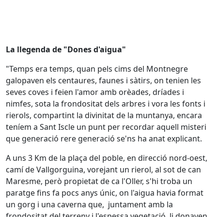
La llegenda de "Dones d'aigua"
"Temps era temps, quan pels cims del Montnegre
galopaven els centaures, faunes i sàtirs, on tenien les
seves coves i feien l'amor amb orèades, dríades i
nimfes, sota la frondositat dels arbres i vora les fonts i
rierols, compartint la divinitat de la muntanya, encara
teníem a Sant Iscle un punt per recordar aquell misteri
que generació rere generació se'ns ha anat explicant.
A uns 3 Km de la plaça del poble, en direcció nord-oest,
camí de Vallgorguina, vorejant un rierol, al sot de can
Maresme, però propietat de ca l'Oller, s'hi troba un
paratge fins fa pocs anys únic, on l'aigua havia format
un gorg i una caverna que, juntament amb la
frondositat del terreny i l'espessa vegetació, li donaven