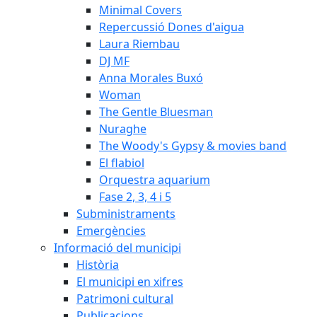
Minimal Covers
Repercussió Dones d'aigua
Laura Riembau
DJ MF
Anna Morales Buxó
Woman
The Gentle Bluesman
Nuraghe
The Woody's Gypsy & movies band
El flabiol
Orquestra aquarium
Fase 2, 3, 4 i 5
Subministraments
Emergències
Informació del municipi
Història
El municipi en xifres
Patrimoni cultural
Publicacions