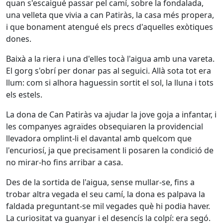
quan s'escaigué passar pel camí, sobre la fondalada,
una velleta que vivia a can Patiràs, la casa més propera,
i que bonament atengué els precs d'aquelles exòtiques
dones.
Baixà a la riera i una d'elles tocà l'aigua amb una vareta.
El gorg s'obrí per donar pas al seguici. Allà sota tot era
llum: com si alhora haguessin sortit el sol, la lluna i tots
els estels.
La dona de Can Patiràs va ajudar la jove goja a infantar, i
les companyes agraïdes obsequiaren la providencial
llevadora omplint-li el davantal amb quelcom que
l'encuriosí, ja que precisament li posaren la condició de
no mirar-ho fins arribar a casa.
Des de la sortida de l'aigua, sense mullar-se, fins a
trobar altra vegada el seu camí, la dona es palpava la
faldada preguntant-se mil vegades què hi podia haver.
La curiositat va guanyar i el desencís la colpí: era segó.