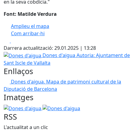
en la seva cobdícia."
Font: Matilde Verdura
Amplieu el mapa
Com arribar-hi
Leaflet
| ©
OpenStreetMap
contributors
Facebook
X
+
Darrera actualització: 29.01.2025 | 13:28
−
Dones d'aigua
Dones d'aigua
Autoria: Ajuntament de
Sant Iscle de Vallalta
Enllaços
Dones d'aigua. Mapa de patrimoni cultural de la
Diputació de Barcelona
Imatges
Dones d'aigua
Dones d'aigua
RSS
L'actualitat a un clic