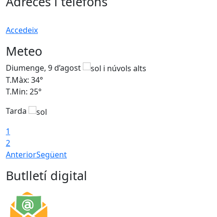
Adreces i telèfons
Accedeix
Meteo
Diumenge, 9 d’agost
D
T.Màx: 34°
T
T.Min: 25°
T
Tarda
T
1
2
Anterior
Següent
Butlletí digital