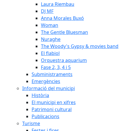
Laura Riembau
DJ MF
Anna Morales Buxó
Woman
The Gentle Bluesman
Nuraghe
The Woody's Gypsy & movies band
El flabiol
Orquestra aquarium
Fase 2, 3, 4 i 5
Subministraments
Emergències
Informació del municipi
Història
El municipi en xifres
Patrimoni cultural
Publicacions
Turisme
Festes i fires