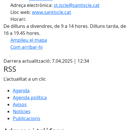
Adreça electrònica:
st.iscle@santiscle.cat
Lloc web:
www.santiscle.cat
Horari:
De dilluns a divendres, de 9 a 14 hores. Dilluns tarda, de
16 a 19.45 hores.
Amplieu el mapa
Com arribar-hi
Leaflet
| ©
OpenStreetMap
contributors
Facebook
X
+
Darrera actualització: 7.04.2025 | 12:34
−
RSS
L'actualitat a un clic
Agenda
Agenda política
Avisos
Notícies
Publicacions