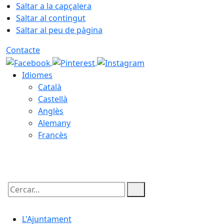
Saltar a la capçalera
Saltar al contingut
Saltar al peu de pàgina
Contacte
Idiomes
Català
Castellà
Anglès
Alemany
Francès
08.08.2026 | 12:35
Cercar:
L'Ajuntament