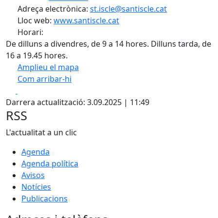
Adreça electrònica:
st.iscle@santiscle.cat
Lloc web:
www.santiscle.cat
Horari:
De dilluns a divendres, de 9 a 14 hores. Dilluns tarda, de
16 a 19.45 hores.
Amplieu el mapa
Com arribar-hi
Leaflet
| ©
OpenStreetMap
contributors
Facebook
X
+
Darrera actualització: 3.09.2025 | 11:49
−
RSS
L'actualitat a un clic
Agenda
Agenda política
Avisos
Notícies
Publicacions