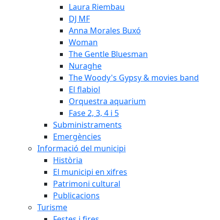
Laura Riembau
DJ MF
Anna Morales Buxó
Woman
The Gentle Bluesman
Nuraghe
The Woody's Gypsy & movies band
El flabiol
Orquestra aquarium
Fase 2, 3, 4 i 5
Subministraments
Emergències
Informació del municipi
Història
El municipi en xifres
Patrimoni cultural
Publicacions
Turisme
Festes i fires