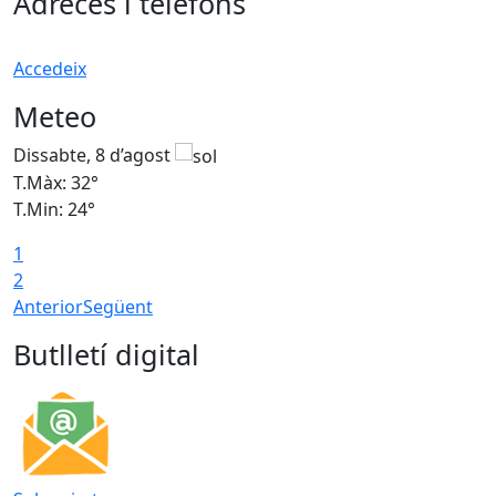
Adreces i telèfons
Accedeix
Meteo
Dissabte, 8 d’agost
D
T.Màx: 32°
T
T.Min: 24°
T
1
2
Anterior
Següent
Butlletí digital