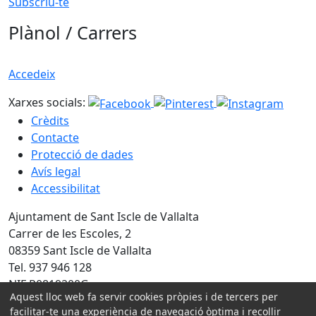
Subscriu-te
Plànol / Carrers
Accedeix
Xarxes socials:
Crèdits
Contacte
Protecció de dades
Avís legal
Accessibilitat
Ajuntament de Sant Iscle de Vallalta
Carrer de les Escoles, 2
08359 Sant Iscle de Vallalta
Tel. 937 946 128
NIF P0819200G
Aquest lloc web fa servir cookies pròpies i de tercers per
facilitar-te una experiència de navegació òptima i recollir
Amb la col·laboració de: