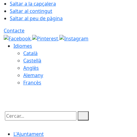
Saltar a la capçalera
Saltar al contingut
Saltar al peu de pàgina
Contacte
Idiomes
Català
Castellà
Anglès
Alemany
Francès
07.08.2026 | 17:19
Cercar:
L'Ajuntament