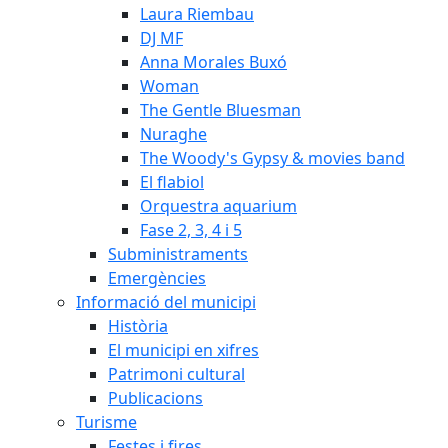
Laura Riembau
DJ MF
Anna Morales Buxó
Woman
The Gentle Bluesman
Nuraghe
The Woody's Gypsy & movies band
El flabiol
Orquestra aquarium
Fase 2, 3, 4 i 5
Subministraments
Emergències
Informació del municipi
Història
El municipi en xifres
Patrimoni cultural
Publicacions
Turisme
Festes i fires