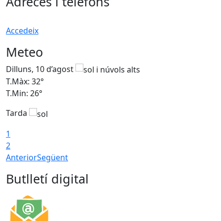
Adreces i telèfons
Accedeix
Meteo
Dilluns, 10 d’agost
D
T.Màx: 32°
T
T.Min: 26°
T
Tarda
T
1
2
Anterior
Següent
Butlletí digital