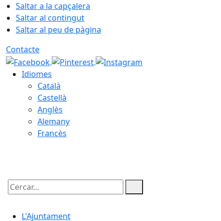
Saltar a la capçalera
Saltar al contingut
Saltar al peu de pàgina
Contacte
Idiomes
Català
Castellà
Anglès
Alemany
Francès
10.08.2026 | 04:32
Cercar:
L'Ajuntament