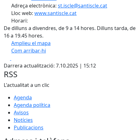
Adreça electrònica:
st.iscle@santiscle.cat
Lloc web:
www.santiscle.cat
Horari:
De dilluns a divendres, de 9 a 14 hores. Dilluns tarda, de
16 a 19.45 hores.
Amplieu el mapa
Com arribar-hi
Leaflet
| ©
OpenStreetMap
contributors
Facebook
X
+
Darrera actualització: 7.10.2025 | 15:12
−
RSS
L'actualitat a un clic
Agenda
Agenda política
Avisos
Notícies
Publicacions