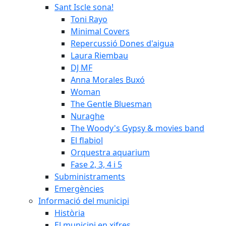
Sant Iscle sona!
Toni Rayo
Minimal Covers
Repercussió Dones d'aigua
Laura Riembau
DJ MF
Anna Morales Buxó
Woman
The Gentle Bluesman
Nuraghe
The Woody's Gypsy & movies band
El flabiol
Orquestra aquarium
Fase 2, 3, 4 i 5
Subministraments
Emergències
Informació del municipi
Història
El municipi en xifres