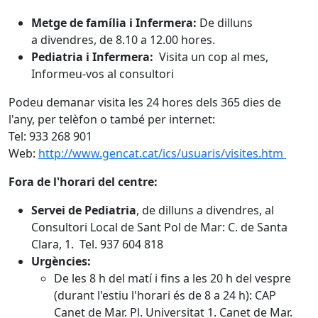
Metge de família i Infermera:
De dilluns
a divendres, de 8.10 a 12.00 hores.
Pediatria i Infermera:
Visita un cop al mes,
Informeu-vos al consultori
Podeu demanar visita les 24 hores dels 365 dies de
l'any, per telèfon o també per internet:
Tel: 933 268 901
Web:
http://www.gencat.cat/ics/usuaris/visites.htm
Fora de l'horari del centre:
Servei de Pediatria
, de dilluns a divendres, al
Consultori Local de Sant Pol de Mar: C. de Santa
Clara, 1. Tel. 937 604 818
Urgències:
De les 8 h del matí i fins a les 20 h del vespre
(durant l'estiu l'horari és de 8 a 24 h): CAP
Canet de Mar. Pl. Universitat 1. Canet de Mar.