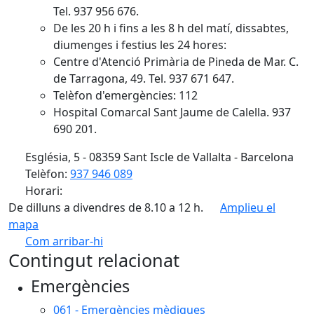
Tel. 937 956 676.
De les 20 h i fins a les 8 h del matí, dissabtes,
diumenges i festius les 24 hores:
Centre d'Atenció Primària de Pineda de Mar. C.
de Tarragona, 49. Tel. 937 671 647.
Telèfon d'emergències: 112
Hospital Comarcal Sant Jaume de Calella. 937
690 201.
Església, 5 - 08359 Sant Iscle de Vallalta - Barcelona
Telèfon:
937 946 089
Horari:
De dilluns a divendres de 8.10 a 12 h.
Amplieu el
mapa
Com arribar-hi
Leaflet
| ©
OpenStreetMap
contributors
Contingut relacionat
+
Emergències
−
061 - Emergències mèdiques