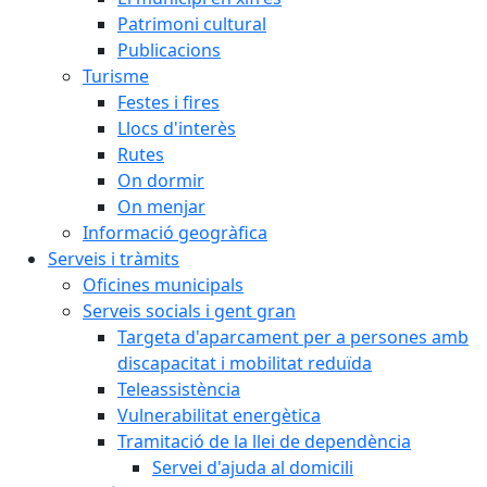
Patrimoni cultural
Publicacions
Turisme
Festes i fires
Llocs d'interès
Rutes
On dormir
On menjar
Informació geogràfica
Serveis i tràmits
Oficines municipals
Serveis socials i gent gran
Targeta d'aparcament per a persones amb
discapacitat i mobilitat reduïda
Teleassistència
Vulnerabilitat energètica
Tramitació de la llei de dependència
Servei d'ajuda al domicili