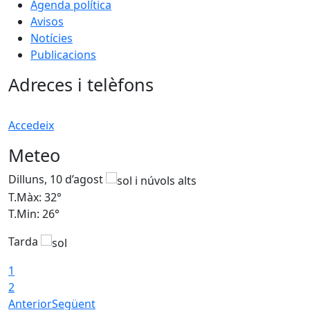
Agenda política
Avisos
Notícies
Publicacions
Adreces i telèfons
Accedeix
Meteo
Dilluns, 10 d’agost
D
T.Màx: 32°
T
T.Min: 26°
T
Tarda
T
1
2
Anterior
Següent