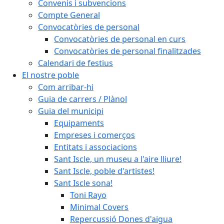
Convenis i subvencions
Compte General
Convocatòries de personal
Convocatòries de personal en curs
Convocatòries de personal finalitzades
Calendari de festius
El nostre poble
Com arribar-hi
Guia de carrers / Plànol
Guia del municipi
Equipaments
Empreses i comerços
Entitats i associacions
Sant Iscle, un museu a l'aire lliure!
Sant Iscle, poble d'artistes!
Sant Iscle sona!
Toni Rayo
Minimal Covers
Repercussió Dones d'aigua