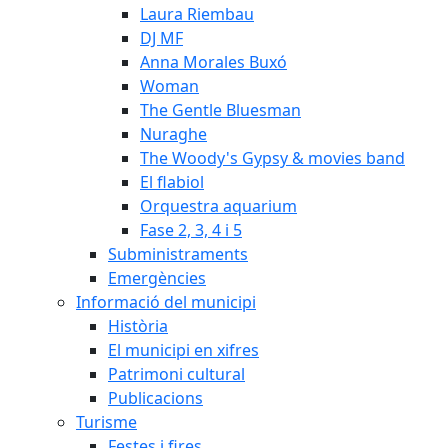
Laura Riembau
DJ MF
Anna Morales Buxó
Woman
The Gentle Bluesman
Nuraghe
The Woody's Gypsy & movies band
El flabiol
Orquestra aquarium
Fase 2, 3, 4 i 5
Subministraments
Emergències
Informació del municipi
Història
El municipi en xifres
Patrimoni cultural
Publicacions
Turisme
Festes i fires