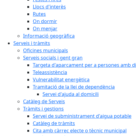
Llocs d'interès
Rutes
On dormir
On menjar
Informació geogràfica
Serveis i tràmits
Oficines municipals
Serveis socials i gent gran
Targeta d'aparcament per a persones amb dis
Teleassistència
Vulnerabilitat energètica
Tramitació de la llei de dependència
Servei d'ajuda al domicili
Catàleg de Serveis
Tràmits i gestions
Servei de subministrament d'aigua potable
Catàleg de tràmits
Cita amb càrrec electe o tècnic municipal