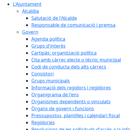
L'Ajuntament
Alcaldia
Salutació de l'Alcalde
Responsable de comunicació i premsa
Govern
Agenda política
Grups d'interès
Cartipàs: organització política
Cita amb càrrec electe o tècnic municipal
Codi de conducta dels alts càrrecs
Consistori
Grups municipals
Informació dels regidors i regidores
Organigrama de l'ens
Organismes dependents o vinculats
Òrgans de govern i funcions
Pressupostos, plantilles i calendari fiscal
Regidories
Resolucions de les sol·licituds d'accés a la in