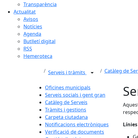
Transparència
Actualitat
Avisos
Notícies
Agenda
Butlletí digital
RSS
Hemeroteca
Catàleg de Ser
Serveis i tràmits
Se
Oficines municipals
Serveis socials i gent gran
Catàleg de Serveis
Aquest
Tràmits i gestions
respec
Carpeta ciutadana
Notificacions electròniques
Línies
Verificació de documents
Ge