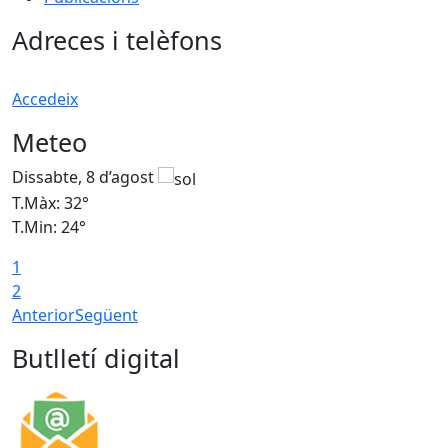
Adreces i telèfons
Accedeix
Meteo
Dissabte, 8 d’agost
D
T.Màx: 32°
T
T.Min: 24°
T
1
2
Anterior
Següent
Butlletí digital