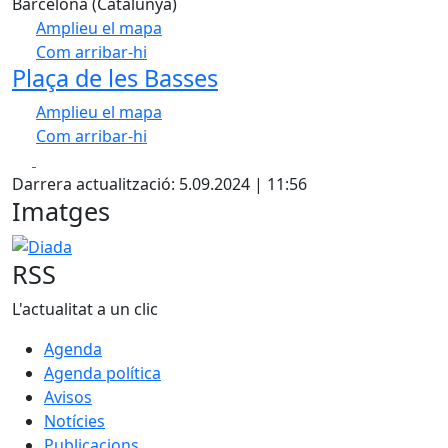
Barcelona (Catalunya)
Amplieu el mapa
Com arribar-hi
Leaflet
| ©
OpenStreetMap
contributors
Plaça de les Basses
+
Amplieu el mapa
−
Com arribar-hi
Leaflet
| ©
OpenStreetMap
contributors
Facebook
X
+
Darrera actualització: 5.09.2024 | 11:56
−
Imatges
Diada
RSS
L'actualitat a un clic
Agenda
Agenda política
Avisos
Notícies
Publicacions