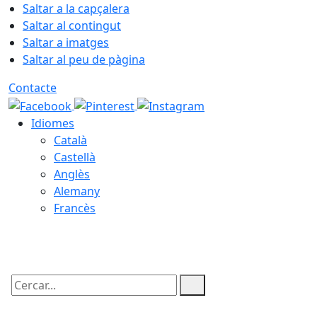
Saltar a la capçalera
Saltar al contingut
Saltar a imatges
Saltar al peu de pàgina
Contacte
Idiomes
Català
Castellà
Anglès
Alemany
Francès
08.08.2026 | 12:01
Cercar: