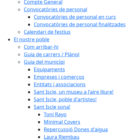
Compte General
Convocatòries de personal
Convocatòries de personal en curs
Convocatòries de personal finalitzades
Calendari de festius
El nostre poble
Com arribar-hi
Guia de carrers / Plànol
Guia del municipi
Equipaments
Empreses i comerços
Entitats i associacions
Sant Iscle, un museu a l'aire lliure!
Sant Iscle, poble d'artistes!
Sant Iscle sona!
Toni Rayo
Minimal Covers
Repercussió Dones d'aigua
Laura Riembau