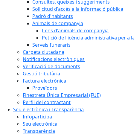
Consultes, queixes i suggeriments
Sol·licitud d'accés a la informació pública
Padró d'habitants
Animals de companyia
Cens d'animals de companyia
Petició de llicència administrativa per a
Serveis funeraris
Carpeta ciutadana
Notificacions electròniques
Verificació de documents
Gestió tributària
Factura electrònica
Proveïdors
Finestreta Única Empresarial (FUE)
Perfil del contractant
Seu electrònica i Transparència
Infoparticipa
Seu electrònica
Transparència