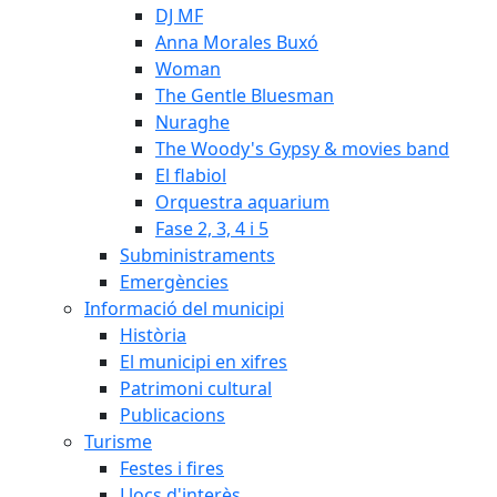
DJ MF
Anna Morales Buxó
Woman
The Gentle Bluesman
Nuraghe
The Woody's Gypsy & movies band
El flabiol
Orquestra aquarium
Fase 2, 3, 4 i 5
Subministraments
Emergències
Informació del municipi
Història
El municipi en xifres
Patrimoni cultural
Publicacions
Turisme
Festes i fires
Llocs d'interès