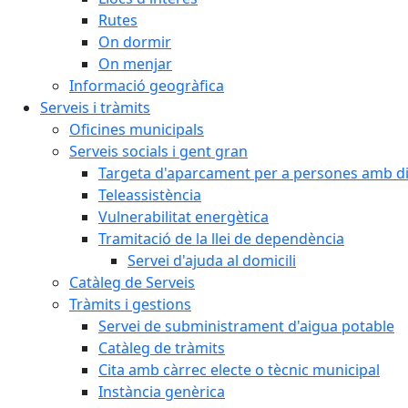
Rutes
On dormir
On menjar
Informació geogràfica
Serveis i tràmits
Oficines municipals
Serveis socials i gent gran
Targeta d'aparcament per a persones amb dis
Teleassistència
Vulnerabilitat energètica
Tramitació de la llei de dependència
Servei d'ajuda al domicili
Catàleg de Serveis
Tràmits i gestions
Servei de subministrament d'aigua potable
Catàleg de tràmits
Cita amb càrrec electe o tècnic municipal
Instància genèrica