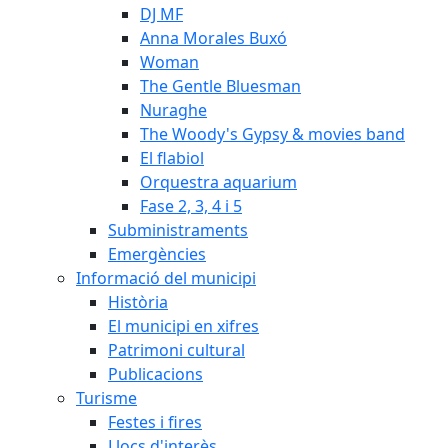
DJ MF
Anna Morales Buxó
Woman
The Gentle Bluesman
Nuraghe
The Woody's Gypsy & movies band
El flabiol
Orquestra aquarium
Fase 2, 3, 4 i 5
Subministraments
Emergències
Informació del municipi
Història
El municipi en xifres
Patrimoni cultural
Publicacions
Turisme
Festes i fires
Llocs d'interès