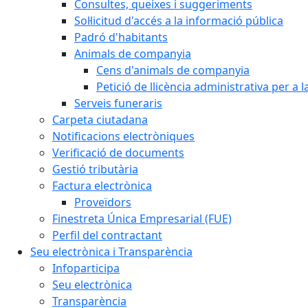
Consultes, queixes i suggeriments
Sol·licitud d'accés a la informació pública
Padró d'habitants
Animals de companyia
Cens d'animals de companyia
Petició de llicència administrativa per a
Serveis funeraris
Carpeta ciutadana
Notificacions electròniques
Verificació de documents
Gestió tributària
Factura electrònica
Proveïdors
Finestreta Única Empresarial (FUE)
Perfil del contractant
Seu electrònica i Transparència
Infoparticipa
Seu electrònica
Transparència