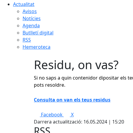
Actualitat
Avisos
Notícies
Agenda
Butlletí digital
RSS
Hemeroteca
Residu, on vas?
Si no saps a quin contenidor dipositar els teu
pots resoldre.
Consulta on van els teus residus
Facebook
X
Darrera actualització: 16.05.2024 | 15:20
RSS