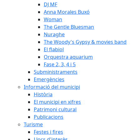
DJ MF
Anna Morales Buxó
Woman
The Gentle Bluesman
Nuraghe
The Woody's Gypsy & movies band
El flabiol
Orquestra aquarium
Fase 2, 3, 4 i 5
Subministraments
Emergències
Informació del municipi
Història
El municipi en xifres
Patrimoni cultural
Publicacions
Turisme
Festes i fires
Llocs d'interès