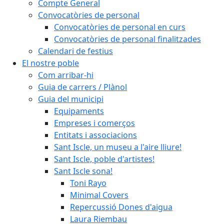
Compte General
Convocatòries de personal
Convocatòries de personal en curs
Convocatòries de personal finalitzades
Calendari de festius
El nostre poble
Com arribar-hi
Guia de carrers / Plànol
Guia del municipi
Equipaments
Empreses i comerços
Entitats i associacions
Sant Iscle, un museu a l'aire lliure!
Sant Iscle, poble d'artistes!
Sant Iscle sona!
Toni Rayo
Minimal Covers
Repercussió Dones d'aigua
Laura Riembau