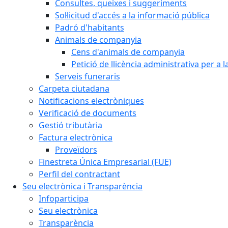
Consultes, queixes i suggeriments
Sol·licitud d'accés a la informació pública
Padró d'habitants
Animals de companyia
Cens d'animals de companyia
Petició de llicència administrativa per a
Serveis funeraris
Carpeta ciutadana
Notificacions electròniques
Verificació de documents
Gestió tributària
Factura electrònica
Proveïdors
Finestreta Única Empresarial (FUE)
Perfil del contractant
Seu electrònica i Transparència
Infoparticipa
Seu electrònica
Transparència