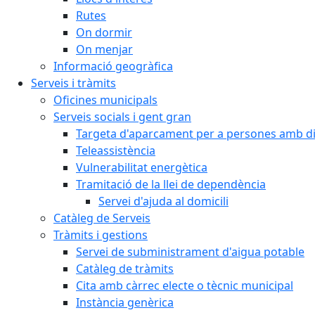
Rutes
On dormir
On menjar
Informació geogràfica
Serveis i tràmits
Oficines municipals
Serveis socials i gent gran
Targeta d'aparcament per a persones amb dis
Teleassistència
Vulnerabilitat energètica
Tramitació de la llei de dependència
Servei d'ajuda al domicili
Catàleg de Serveis
Tràmits i gestions
Servei de subministrament d'aigua potable
Catàleg de tràmits
Cita amb càrrec electe o tècnic municipal
Instància genèrica