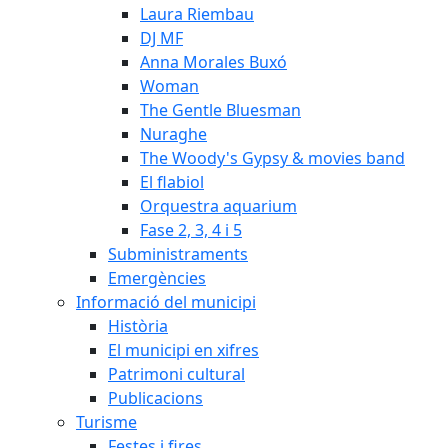
Laura Riembau
DJ MF
Anna Morales Buxó
Woman
The Gentle Bluesman
Nuraghe
The Woody's Gypsy & movies band
El flabiol
Orquestra aquarium
Fase 2, 3, 4 i 5
Subministraments
Emergències
Informació del municipi
Història
El municipi en xifres
Patrimoni cultural
Publicacions
Turisme
Festes i fires