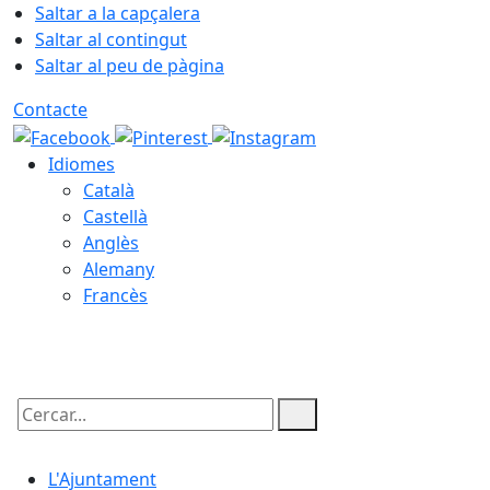
Saltar a la capçalera
Saltar al contingut
Saltar al peu de pàgina
Contacte
Idiomes
Català
Castellà
Anglès
Alemany
Francès
07.08.2026 | 20:13
Cercar:
L'Ajuntament