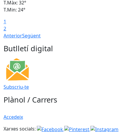
T.Màx: 32°
T
T.Min: 24°
T
1
2
Anterior
Següent
Butlletí digital
Subscriu-te
Plànol / Carrers
Accedeix
Xarxes socials: