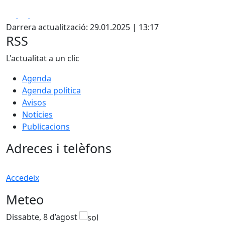
Facebook
X
Pdf
Darrera actualització: 29.01.2025 | 13:17
RSS
L'actualitat a un clic
Agenda
Agenda política
Avisos
Notícies
Publicacions
Adreces i telèfons
Accedeix
Meteo
Dissabte, 8 d’agost
D