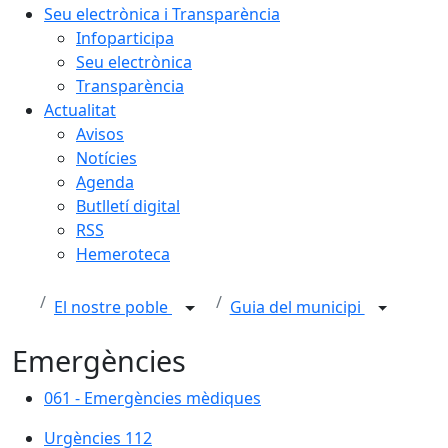
Seu electrònica i Transparència
Infoparticipa
Seu electrònica
Transparència
Actualitat
Avisos
Notícies
Agenda
Butlletí digital
RSS
Hemeroteca
El nostre poble
Guia del municipi
Emergències
061 - Emergències mèdiques
061 - Emergències mèdiques
Urgències 112
Urgències 112