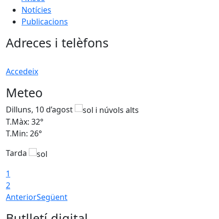
Notícies
Publicacions
Adreces i telèfons
Accedeix
Meteo
Dilluns, 10 d’agost
D
T.Màx: 32°
T
T.Min: 26°
T
Tarda
T
1
2
Anterior
Següent
Butlletí digital