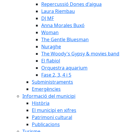
Repercussió Dones d'aigua
Laura Riembau
DJ MF
Anna Morales Buxó
Woman
The Gentle Bluesman
Nuraghe
The Woody's Gypsy & movies band
El flabiol
Orquestra aquarium
Fase 2, 3, 4 i 5
Subministraments
Emergències
Informació del municipi
Història
El municipi en xifres
Patrimoni cultural
Publicacions
Turisme