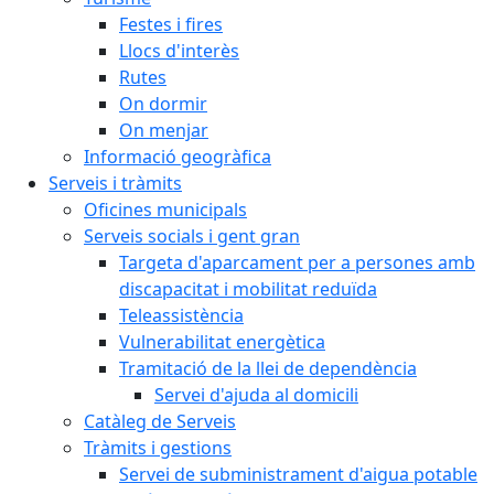
Festes i fires
Llocs d'interès
Rutes
On dormir
On menjar
Informació geogràfica
Serveis i tràmits
Oficines municipals
Serveis socials i gent gran
Targeta d'aparcament per a persones amb
discapacitat i mobilitat reduïda
Teleassistència
Vulnerabilitat energètica
Tramitació de la llei de dependència
Servei d'ajuda al domicili
Catàleg de Serveis
Tràmits i gestions
Servei de subministrament d'aigua potable